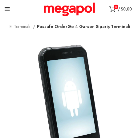
0
/
$
0,00
well El Terminali
Possafe OrderGo 4 Garson Sipariş Terminali