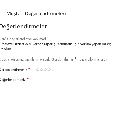
Hoparlör
Müşteri Değerlendirmeleri
Kamera
13 MP
Değerlendirmeler
Kablosuz iletişim
Henüz değerlendirme yapılmadı.
“Possafe OrderGo 4 Garson Sipariş Terminali” için yorum yapan ilk kişi
WLAN
802.11 a / b / g / n
siz olun
*
E-posta adresiniz yayınlanmayacak.
Gerekli alanlar
ile işaretlenmişlerdir
WIFI
5G
*
Derecelendirmeniz
Kablosuz
NFC
*
Değerlendirmeniz
Bluetooth
Bluetooth 4.0
I / O
Konektörleri