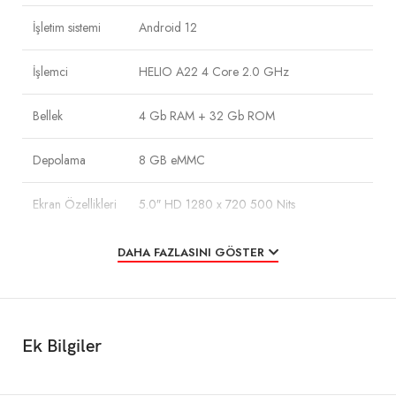
İşletim sistemi
Android 12
İşlemci
HELIO A22 4 Core 2.0 GHz
Bellek
4 Gb RAM + 32 Gb ROM
Depolama
8 GB eMMC
Ekran Özellikleri
5.0″ HD 1280 x 720 500 Nits
Kontrast Oranı
800: 1 (yaz.)
DAHA FAZLASINI GÖSTER
Dokunma
Projektif Kapasitif Multi-touch
Sensörler
Işık Sensörü, Yakınlık Sensörü, G-sensor
Ek Bilgiler
1 x Dahili Mikrofon, 1 x Kulaklık, 1 x 1.2W
Ses