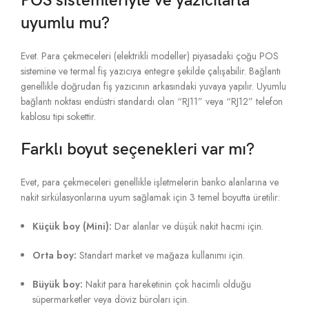
POS sistemleriyle ve yazıcılarla
uyumlu mu?
Evet. Para çekmeceleri (elektrikli modeller) piyasadaki çoğu POS
sistemine ve termal fiş yazıcıya entegre şekilde çalışabilir. Bağlantı
genellikle doğrudan fiş yazıcının arkasındaki yuvaya yapılır. Uyumlu
bağlantı noktası endüstri standardı olan “RJ11” veya “RJ12” telefon
kablosu tipi sokettir.
Farklı boyut seçenekleri var mı?
Evet, para çekmeceleri genellikle işletmelerin banko alanlarına ve
nakit sirkülasyonlarına uyum sağlamak için 3 temel boyutta üretilir:
Küçük boy (Mini):
Dar alanlar ve düşük nakit hacmi için.
Orta boy:
Standart market ve mağaza kullanımı için.
Büyük boy:
Nakit para hareketinin çok hacimli olduğu
süpermarketler veya döviz büroları için.