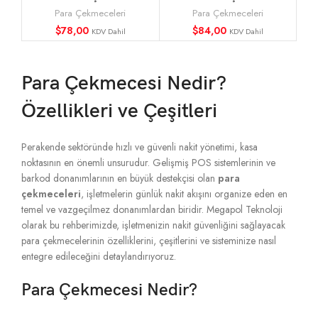
Kağıt 5 Metal Bölmeli
Kağıt 8 Metal Bölmeli
Para Çekmeceleri
Para Çekmeceleri
$
78,00
$
84,00
KDV Dahil
KDV Dahil
Para Çekmecesi Nedir?
Özellikleri ve Çeşitleri
Perakende sektöründe hızlı ve güvenli nakit yönetimi, kasa
noktasının en önemli unsurudur. Gelişmiş POS sistemlerinin ve
barkod donanımlarının en büyük destekçisi olan
para
çekmeceleri
, işletmelerin günlük nakit akışını organize eden en
temel ve vazgeçilmez donanımlardan biridir. Megapol Teknoloji
olarak bu rehberimizde, işletmenizin nakit güvenliğini sağlayacak
para çekmecelerinin özelliklerini, çeşitlerini ve sisteminize nasıl
entegre edileceğini detaylandırıyoruz.
Para Çekmecesi Nedir?