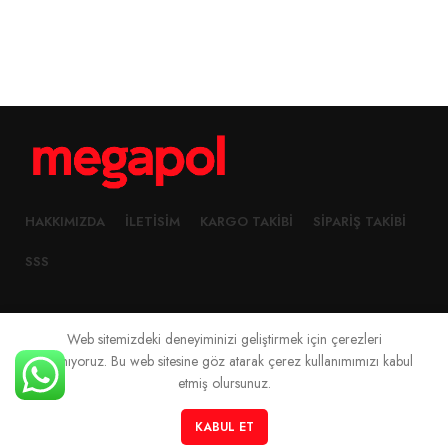
HAKKIMIZDA
İLETISIM
KARGO TAKIBI
SIPARIŞ TAKIBI
SSS
Web sitemizdeki deneyiminizi geliştirmek için çerezleri
2023 Created By
Megapol Teknoloji
kullanıyoruz. Bu web sitesine göz atarak çerez kullanımımızı kabul
etmiş olursunuz.
0
KABUL ET
Mağaza
Filtreler
Sepet
Hesabım
Sipariş Takibi