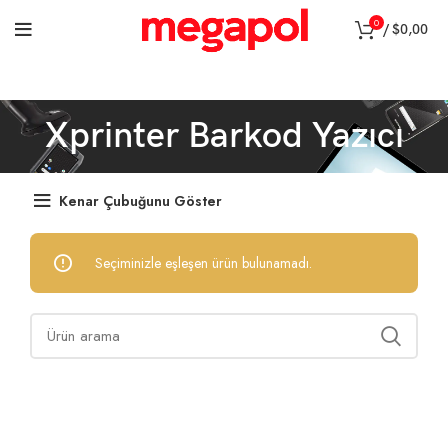
0
/
$
0,00
Xprinter Barkod Yazıcı
Kenar Çubuğunu Göster
Seçiminizle eşleşen ürün bulunamadı.