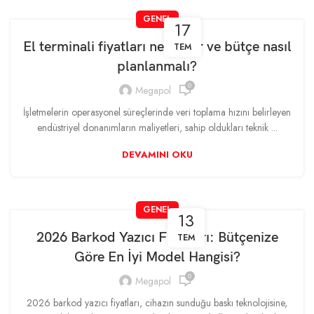
GENEL
17
El terminali fiyatları ne kadar ve bütçe nasıl
TEM
planlanmalı?
0
Megapol
İşletmelerin operasyonel süreçlerinde veri toplama hızını belirleyen
endüstriyel donanımların maliyetleri, sahip oldukları teknik ...
DEVAMINI OKU
GENEL
13
2026 Barkod Yazıcı Fiyatları: Bütçenize
TEM
Göre En İyi Model Hangisi?
0
Megapol
2026 barkod yazıcı fiyatları, cihazın sunduğu baskı teknolojisine,