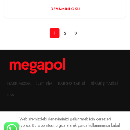
DEVAMINI OKU
1
2
3
HAKKIMIZDA
İLETISIM
KARGO TAKIBI
SIPARIŞ TAKIBI
SSS
Web sitemizdeki deneyiminizi geliştirmek için çerezleri
2023 Created By
Megapol Teknoloji
kullanıyoruz. Bu web sitesine göz atarak çerez kullanımımızı kabul