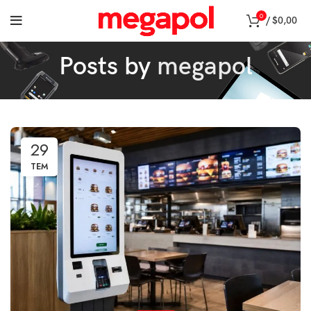
0
/
$
0,00
Posts by
megapol
29
TEM