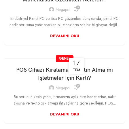
0
Megapol
Endüstriyel Panel PC ve Box PC çözümleri dünyasında, panel PC
nedir sorusuna yanıt ararken bu cihazların salt bir bilgisayar değil...
DEVAMINI OKU
GENEL
17
POS Cihazı Kiralama mı Satın Alma mı
TEM
İşletmeler İçin Karlı?
0
Megapol
Bu sorunun kesin yanıtı, firmanızın aylık ciro hedeflerine, nakit
akışına ve teknolojik altyapı ihtiyaçlarına göre şekillenir. POS...
DEVAMINI OKU