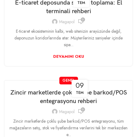
E-ticaret deposunda sipariş toplama: El
TEM
terminali rehberi
0
Megapol
E-ticaret ekosisteminin kalbi, web sitenizin arayüzünde değil,
deponuzun koridorlarında atar. Müşterileriniz saniyeler içinde
sipa...
DEVAMINI OKU
GENEL
09
Zincir marketlerde çoklu şube barkod/POS
TEM
entegrasyonu rehberi
0
Megapol
Zincir marketlerde çoklu şube barkod/POS entegrasyonu, tüm
mağazaların satış, stok ve fiyatlandırma verilerini tek bir merkezden
e...