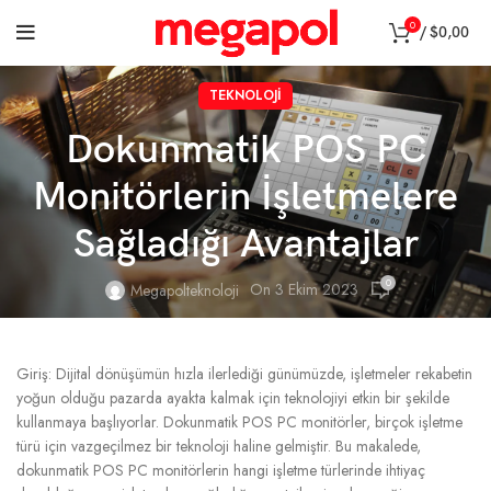
0
/
$
0,00
TEKNOLOJI
Dokunmatik POS PC
Monitörlerin İşletmelere
Sağladığı Avantajlar
0
On 3 Ekim 2023
Megapolteknoloji
Giriş: Dijital dönüşümün hızla ilerlediği günümüzde, işletmeler rekabetin
yoğun olduğu pazarda ayakta kalmak için teknolojiyi etkin bir şekilde
kullanmaya başlıyorlar. Dokunmatik POS PC monitörler, birçok işletme
türü için vazgeçilmez bir teknoloji haline gelmiştir. Bu makalede,
dokunmatik POS PC monitörlerin hangi işletme türlerinde ihtiyaç