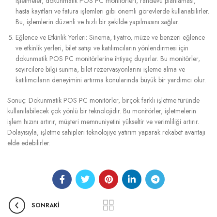
işletmeler, dokunmatik POS PC monitörleri, randevu planlaması,
hasta kayıtları ve fatura işlemleri gibi önemli görevlerde kullanabilirler.
Bu, işlemlerin düzenli ve hızlı bir şekilde yapılmasını sağlar.
Eğlence ve Etkinlik Yerleri: Sinema, tiyatro, müze ve benzeri eğlence
ve etkinlik yerleri, bilet satışı ve katılımcıların yönlendirmesi için
dokunmatik POS PC monitörlerine ihtiyaç duyarlar. Bu monitörler,
seyircilere bilgi sunma, bilet rezervasyonlarını işleme alma ve
katılımcıların deneyimini artırma konularında büyük bir yardımcı olur.
Sonuç: Dokunmatik POS PC monitörler, birçok farklı işletme türünde
kullanılabilecek çok yönlü bir teknolojidir. Bu monitörler, işletmelerin
işlem hızını artırır, müşteri memnuniyetini yükseltir ve verimliliği artırır.
Dolayısıyla, işletme sahipleri teknolojiye yatırım yaparak rekabet avantajı
elde edebilirler.
SONRAKI