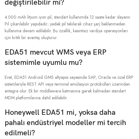
değiştirilebilir mi?
4.000 mAh lityum iyon pil, standart kullanımda 12 saate kadar dayanır.
Pil çıkarılabilir yapıdadır; yedek pil takılarak cihaz şarj beklenmeden
kullanıma devam edilebilir. Bu özellik, kesintisiz vardiya operasyonları
için kritik bir avantaj oluşturur.
EDA51 mevcut WMS veya ERP
sistemimle uyumlu mu?
Evet, EDA51 Android GMS altyapısı sayesinde SAP, Oracle ve özel ERP
sistemleriyle REST API veya terminal emülasyon protokolleri üzerinden
entegre olur. Ek bir middleware katmanına gerek kalmadan standart
MDM platformlarına dahil edilebilir.
Honeywell EDA51 mi, yoksa daha
pahalı endüstriyel modeller mi tercih
edilmeli?