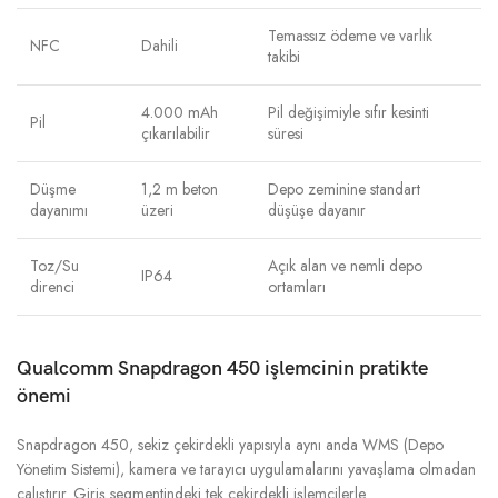
Temassız ödeme ve varlık
NFC
Dahili
takibi
4.000 mAh
Pil değişimiyle sıfır kesinti
Pil
çıkarılabilir
süresi
Düşme
1,2 m beton
Depo zeminine standart
dayanımı
üzeri
düşüşe dayanır
Toz/Su
Açık alan ve nemli depo
IP64
direnci
ortamları
Qualcomm Snapdragon 450 işlemcinin pratikte
önemi
Snapdragon 450, sekiz çekirdekli yapısıyla aynı anda WMS (Depo
Yönetim Sistemi), kamera ve tarayıcı uygulamalarını yavaşlama olmadan
çalıştırır. Giriş segmentindeki tek çekirdekli işlemcilerle