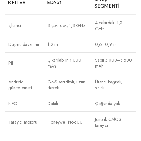
KRITER
EDA51
SEGMENTI
4 çekirdek, 1,3
İşlemci
8 çekirdek, 1,8 GHz
GHz
Düşme dayanımı
1,2 m
0,6–0,9 m
Çıkarılabilir 4.000
Sabit 3.000–3.500
Pil
mAh
mAh
Android
GMS sertifikalı, uzun
Üretici bağımlı,
güncellemesi
destek
sınırlı
NFC
Dahili
Çoğunda yok
Jenerik CMOS
Tarayıcı motoru
Honeywell N6600
tarayıcı