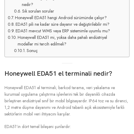
nedir?
Sık sorulan sorular
Honeywell EDA51 hangi Android sürümünde çalışır?
EDA51 pili ne kadar süre dayanır ve değiştirilebilir mi?
EDA51 mevcut WMS veya ERP sistemimle uyumlu mu?
Honeywell EDA51 mi, yoksa daha pahalı endüstriyel
modeller mi tercih edilmeli?
Sonuç
Honeywell EDA51 el terminali nedir?
Honeywell EDA51 el terminali; barkod tarama, veri yakalama ve
kurumsal uygulama çalıştırma işlevlerini tek bir dayanıklı cihazda
birleştiren endüstriyel sınıf bir mobil bilgisayardır. IP64 toz ve su direnci,
1,2 metre düşme dayanımı ve Android tabanlı açık ekosistemiyle farklı
sektörlerin mobil veri ihtiyacını karşılar.
EDA51’in dört temel bileşeni şunlardır: