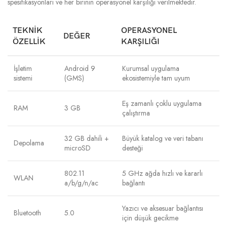
spesifikasyonları ve her birinin operasyonel karşılığı verilmektedir.
TEKNIK
OPERASYONEL
DEĞER
ÖZELLIK
KARŞILIĞI
İşletim
Android 9
Kurumsal uygulama
sistemi
(GMS)
ekosistemiyle tam uyum
Eş zamanlı çoklu uygulama
RAM
3 GB
çalıştırma
32 GB dahili +
Büyük katalog ve veri tabanı
Depolama
microSD
desteği
802.11
5 GHz ağda hızlı ve kararlı
WLAN
a/b/g/n/ac
bağlantı
Yazıcı ve aksesuar bağlantısı
Bluetooth
5.0
için düşük gecikme