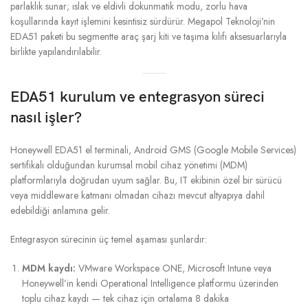
parlaklık sunar; ıslak ve eldivli dokunmatik modu, zorlu hava
koşullarında kayıt işlemini kesintisiz sürdürür. Megapol Teknoloji’nin
EDA51 paketi bu segmentte araç şarj kiti ve taşıma kılıfı aksesuarlarıyla
birlikte yapılandırılabilir.
EDA51 kurulum ve entegrasyon süreci
nasıl işler?
Honeywell EDA51 el terminali, Android GMS (Google Mobile Services)
sertifikalı olduğundan kurumsal mobil cihaz yönetimi (MDM)
platformlarıyla doğrudan uyum sağlar. Bu, IT ekibinin özel bir sürücü
veya middleware katmanı olmadan cihazı mevcut altyapıya dahil
edebildiği anlamına gelir.
Entegrasyon sürecinin üç temel aşaması şunlardır:
MDM kaydı:
VMware Workspace ONE, Microsoft Intune veya
Honeywell’in kendi Operational Intelligence platformu üzerinden
toplu cihaz kaydı — tek cihaz için ortalama 8 dakika