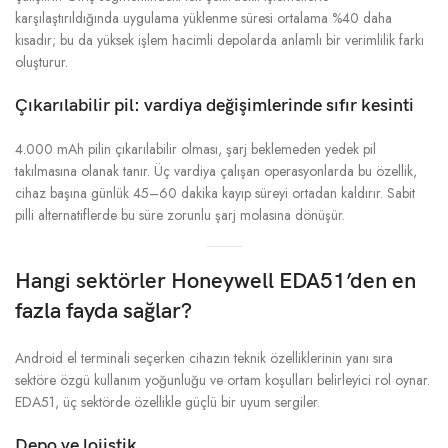
karşılaştırıldığında uygulama yüklenme süresi ortalama %40 daha
kısadır; bu da yüksek işlem hacimli depolarda anlamlı bir verimlilik farkı
oluşturur.
Çıkarılabilir pil: vardiya değişimlerinde sıfır kesinti
4.000 mAh pilin çıkarılabilir olması, şarj beklemeden yedek pil
takılmasına olanak tanır. Üç vardiya çalışan operasyonlarda bu özellik,
cihaz başına günlük 45–60 dakika kayıp süreyi ortadan kaldırır. Sabit
pilli alternatiflerde bu süre zorunlu şarj molasına dönüşür.
Hangi sektörler Honeywell EDA51’den en
fazla fayda sağlar?
Android el terminali seçerken cihazın teknik özelliklerinin yanı sıra
sektöre özgü kullanım yoğunluğu ve ortam koşulları belirleyici rol oynar.
EDA51, üç sektörde özellikle güçlü bir uyum sergiler.
Depo ve lojistik