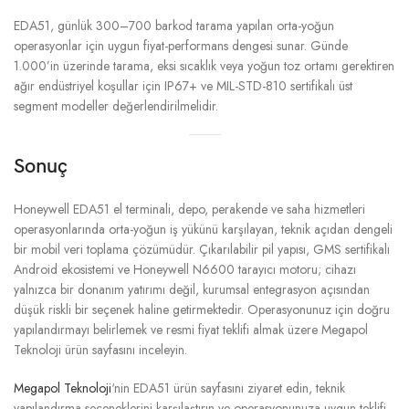
EDA51, günlük 300–700 barkod tarama yapılan orta-yoğun
operasyonlar için uygun fiyat-performans dengesi sunar. Günde
1.000’in üzerinde tarama, eksi sıcaklık veya yoğun toz ortamı gerektiren
ağır endüstriyel koşullar için IP67+ ve MIL-STD-810 sertifikalı üst
segment modeller değerlendirilmelidir.
Sonuç
Honeywell EDA51 el terminali, depo, perakende ve saha hizmetleri
operasyonlarında orta-yoğun iş yükünü karşılayan, teknik açıdan dengeli
bir mobil veri toplama çözümüdür. Çıkarılabilir pil yapısı, GMS sertifikalı
Android ekosistemi ve Honeywell N6600 tarayıcı motoru; cihazı
yalnızca bir donanım yatırımı değil, kurumsal entegrasyon açısından
düşük riskli bir seçenek haline getirmektedir. Operasyonunuz için doğru
yapılandırmayı belirlemek ve resmi fiyat teklifi almak üzere Megapol
Teknoloji ürün sayfasını inceleyin.
Megapol Teknoloji
‘nin EDA51 ürün sayfasını ziyaret edin, teknik
yapılandırma seçeneklerini karşılaştırın ve operasyonunuza uygun teklifi