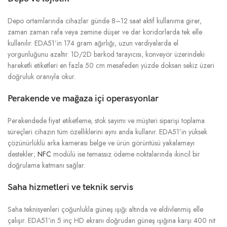
Depo ortamlarında cihazlar günde 8–12 saat aktif kullanıma girer,
zaman zaman rafa veya zemine düşer ve dar koridorlarda tek elle
kullanılır. EDA51’in 174 gram ağırlığı, uzun vardiyalarda el
yorgunluğunu azaltır. 1D/2D barkod tarayıcısı, konveyör üzerindeki
hareketli etiketleri en fazla 50 cm mesafeden yüzde doksan sekiz üzeri
doğruluk oranıyla okur.
Perakende ve mağaza içi operasyonlar
Perakendede fiyat etiketleme, stok sayımı ve müşteri siparişi toplama
süreçleri cihazın tüm özelliklerini aynı anda kullanır. EDA51’in yüksek
çözünürlüklü arka kamerası belge ve ürün görüntüsü yakalamayı
destekler;
NFC
modülü ise temassız ödeme noktalarında ikincil bir
doğrulama katmanı sağlar.
Saha hizmetleri ve teknik servis
Saha teknisyenleri çoğunlukla güneş ışığı altında ve eldivlenmiş elle
çalışır. EDA51’in 5 inç HD ekranı doğrudan güneş ışığına karşı 400 nit