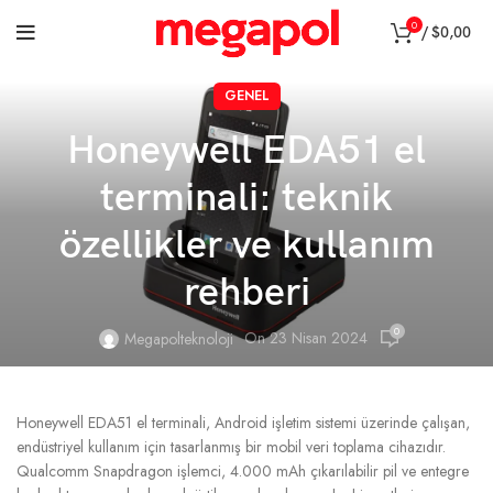
0
/
$
0,00
GENEL
Honeywell EDA51 el
terminali: teknik
özellikler ve kullanım
rehberi
0
On 23 Nisan 2024
Megapolteknoloji
Honeywell EDA51 el terminali, Android işletim sistemi üzerinde çalışan,
endüstriyel kullanım için tasarlanmış bir mobil veri toplama cihazıdır.
Qualcomm Snapdragon işlemci, 4.000 mAh çıkarılabilir pil ve entegre