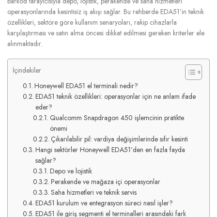
barkod tarayıcısıyla depo, lojistik, perakende ve saha hizmetleri
operasyonlarında kesintisiz iş akışı sağlar. Bu rehberde EDA51’in teknik
özellikleri, sektöre göre kullanım senaryoları, rakip cihazlarla
karşılaştırması ve satın alma öncesi dikkat edilmesi gereken kriterler ele
alınmaktadır.
İçindekiler
Honeywell EDA51 el terminali nedir?
EDA51 teknik özellikleri: operasyonlar için ne anlam ifade
eder?
Qualcomm Snapdragon 450 işlemcinin pratikte
önemi
Çıkarılabilir pil: vardiya değişimlerinde sıfır kesinti
Hangi sektörler Honeywell EDA51’den en fazla fayda
sağlar?
Depo ve lojistik
Perakende ve mağaza içi operasyonlar
Saha hizmetleri ve teknik servis
EDA51 kurulum ve entegrasyon süreci nasıl işler?
EDA51 ile giriş segmenti el terminalleri arasındaki fark