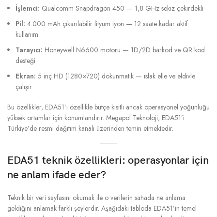
İşlemci:
Qualcomm Snapdragon 450 — 1,8 GHz sekiz çekirdekli
Pil:
4.000 mAh çıkarılabilir lityum iyon — 12 saate kadar aktif
kullanım
Tarayıcı:
Honeywell N6600 motoru — 1D/2D barkod ve QR kod
desteği
Ekran:
5 inç HD (1280×720) dokunmatik — ıslak elle ve eldivle
çalışır
Bu özellikler, EDA51’i özellikle bütçe kısıtlı ancak operasyonel yoğunluğu
yüksek ortamlar için konumlandırır. Megapol Teknoloji, EDA51’i
Türkiye’de resmi dağıtım kanalı üzerinden temin etmektedir.
EDA51 teknik özellikleri: operasyonlar için
ne anlam ifade eder?
Teknik bir veri sayfasını okumak ile o verilerin sahada ne anlama
geldiğini anlamak farklı şeylerdir. Aşağıdaki tabloda EDA51’in temel