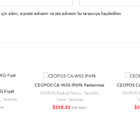
çin adım, e-posta adresim ve site adresim bu tarayıcıya kaydedilsin.
CEOPOS CA-WSS IP69k Paslanmaz
CEOPOS CA-
SEPETE EKLE
Su Geçirmez Tartım Terazisi
 Fiyat
E
CEOPOS Barkod Yazıcı
,
Teraziler
,
CEOPOS Ba
razi
,
Teraziler
Tartım Terazileri
T
$
328,32
$
3
hil
KDV Dahil