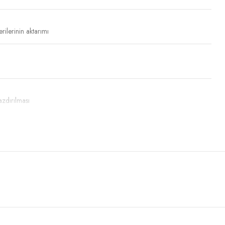
rilerinin aktarımı
azdırılması