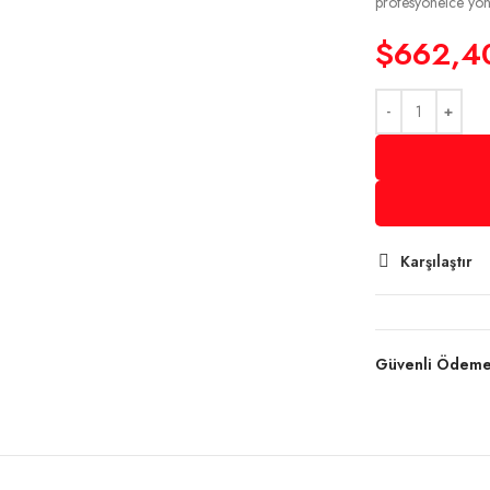
profesyonelce yöne
$
662,4
Karşılaştır
Güvenli Ödem