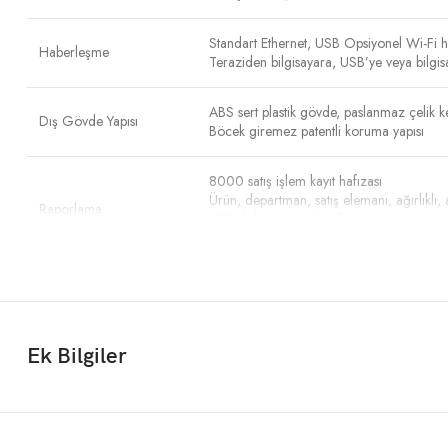
Standart Ethernet, USB Opsiyonel Wi-Fi 
Haberleşme
Teraziden bilgisayara, USB’ye veya bilgisa
ABS sert plastik gövde, paslanmaz çelik k
Dış Gövde Yapısı
Böcek giremez patentli koruma yapısı
8000 satış işlem kayıt hafızası
Ürün, departman, satış elemanı, ağırlıklı, a
Raporlama
USB diske veya arka ofis programına satış 
Eski kayıtları istenilen sürelerde otomatik s
Toplam 324 Hızlı PLU Tuş takımı 81×4 sa
Tuş Takımı
Kolay Temizlenebilir, suya dayanıklı, yüks
PLU ve fonksiyon olarak iki ayrı tuş takımı 
Ek Bilgiler
Hafıza
6000 PLU ürün hafızası
Sabit fiyat, sabit ağırlık ve adetli tartım de
Direkt fiyat değiştirebilme ve elle dara gi