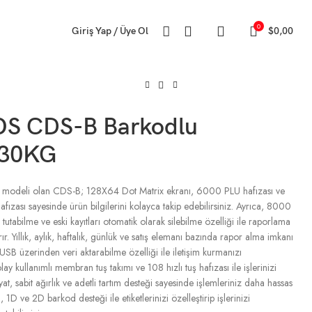
0
Giriş Yap / Üye Ol
$
0,00
S CDS-B Barkodlu
 30KG
i modeli olan CDS-B; 128X64 Dot Matrix ekranı, 6000 PLU hafızası ve
fızası sayesinde ürün bilgilerini kolayca takip edebilirsiniz. Ayrıca, 8000
tutabilme ve eski kayıtları otomatik olarak silebilme özelliği ile raporlama
ırır. Yıllık, aylık, haftalık, günlük ve satış elemanı bazında rapor alma imkanı
 USB üzerinden veri aktarabilme özelliği ile iletişim kurmanızı
olay kullanımlı membran tuş takımı ve 108 hızlı tuş hafızası ile işlerinizi
fiyat, sabit ağırlık ve adetli tartım desteği sayesinde işlemleriniz daha hassas
 1D ve 2D barkod desteği ile etiketlerinizi özelleştirip işlerinizi