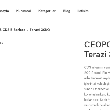
asayfa
Kurumsal
Kategoriler
Blog
İletisim
 CDS-B Barkodlu Terazi 30KG
CEOPO
Terazi
CDS ailesinin yen
200 Resimli Plu Ha
adet hareket kaydı 
işlerinizi kolaylaşt
sunar. Ethernet ve
kolaylaştırırken, k
hızlandırır. Sabit 
ve düzenli olurken,