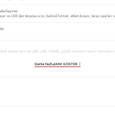
haberleşmesi
yar ve USB’den teraziye ürün, barkod formatı, etiket dizaynı, terazi ayarları ve
efe
detli satışlar bazında yıllık, aylık, haftalık, günlük raporların terazi üzerinden y
kayıtlarının aktarımı
ilebilme
DAHA FAZLASINI GÖSTER
yfa
ek hassasiyetli membran tuş takımı yapısı
yapısı
steği
rebilme