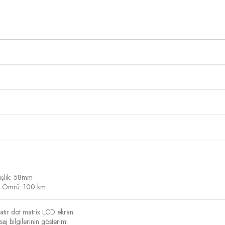
işlik: 58mm
cı Ömrü: 100 km
atır dot matrix LCD ekran
j bilgilerinin gösterimi