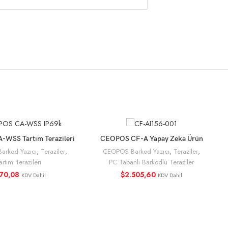
WSS Tartım Terazileri
CEOPOS CF-A Yapay Zeka Ürün
SEPETE EKLE
SEPETE EKLE
Tanıma Özellikli Barkodlu Market
rkod Yazıcı
,
Teraziler
,
CEOPOS Barkod Yazıcı
,
Teraziler
,
Terazisi
artım Terazileri
PC Tabanlı Barkodlu Teraziler
70,08
$
2.505,60
KDV Dahil
KDV Dahil