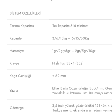
SİSTEM ÖZELLİKLERİ
Tartma Kapasitesi
Tek kapasite 3’lü taksimat
Kapasite
3/6/15kg – 6/15/30Kg
Hassasiyet
1gr/2gr/5gr – 2gr/5gr/10gr
Klavye
Hızlı Tuş: 88×4 (352)
Kağıt Genişliği
≤ 62 mm
Etiket Baskı Çözünürlüğü: 8dot/mm; Gen
Yazıcı
Yükseklik: ≤ 120mm Hız: 100mm/s Yazı
3,5 inch yüksek çözünürlüklü 128×64 4 s
Gösterge
Türkçe menü, ekranda ürün adının ve mesa