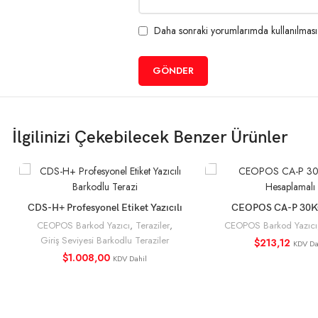
Daha sonraki yorumlarımda kullanılması i
İlgilinizi Çekebilecek Benzer Ürünler
CDS-H+ Profesyonel Etiket Yazıcılı
CEOPOS CA-P 30KG
SEPETE EKLE
SEPETE EKL
Barkodlu Terazi
Hesaplamalı Te
CEOPOS Barkod Yazıcı
,
Teraziler
,
CEOPOS Barkod Yazıcı
Giriş Seviyesi Barkodlu Teraziler
$
213,12
KDV Da
$
1.008,00
KDV Dahil