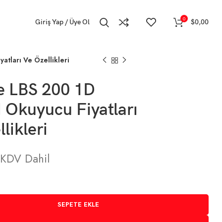
0
Giriş Yap / Üye Ol
$
0,00
atları Ve Özellikleri
e LBS 200 1D
 Okuyucu Fiyatları
likleri
KDV Dahil
SEPETE EKLE