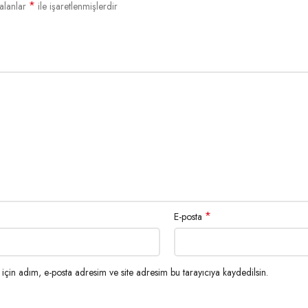
*
alanlar
ile işaretlenmişlerdir
*
E-posta
karşı dayanıklıdır.
çin adım, e-posta adresim ve site adresim bu tarayıcıya kaydedilsin.