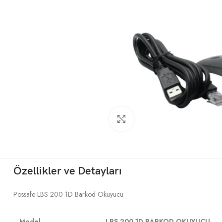
Büyütmek için tıklayın
Özellikler ve Detayları
Possafe LBS 200 1D Barkod Okuyucu
Model
LBS 200 1D BARKOD OKUYUCU