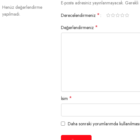
E-posta adresiniz yayınlanmayacak.
Gerekli 
Materyal
ABS+PC
Henüz değerlendirme
yapılmadı.
*
Derecelendirmeniz
Kablo
1.8 M – Düz
*
Değerlendirmeniz
Çevresel Özellikleri
Çalışma Sıcaklığı
-20°C ~ 50°C
Depolama Sıcaklığı
-40°C ~ 70°C
Nem
%5~95 Bağıl Nem (yoğuşmasız)
*
İsim
Düşme Şok Direnci
3 metreden betona birden fazla düşmeye 
Güç Yönetimi özellikleri
Daha sonraki yorumlarımda kullanılması i
Gerilim
DC 5V ± %1