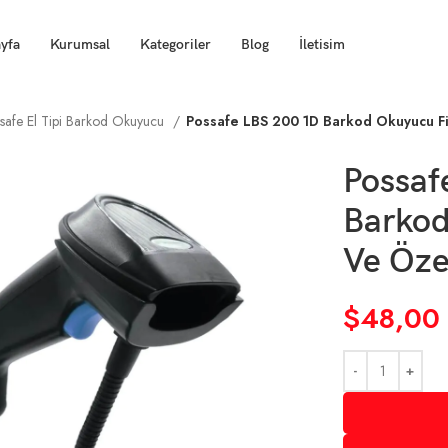
yfa
Kurumsal
Kategoriler
Blog
İletisim
safe El Tipi Barkod Okuyucu
Possafe LBS 200 1D Barkod Okuyucu Fiy
Possaf
Barkod
Ve Özel
$
48,00