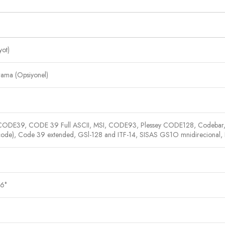
yot)
rama (Opsiyonel)
DE39, CODE 39 Full ASCII, MSI, CODE93, Plessey CODE128, Codebar, lndustr
code), Code 39 extended, GSl-128 and ITF-14, SISAS GS1O mnidirecional, R
6°