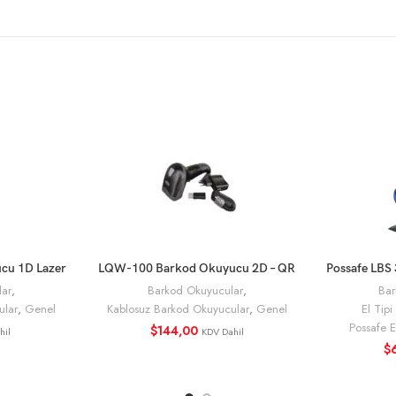
cu 1D Lazer
LQW-100 Barkod Okuyucu 2D – QR
Possafe LBS
E
SEPETE EKLE
Kablosuz
Fiyat
lar
,
Barkod Okuyucular
,
Bar
ular
,
Genel
Kablosuz Barkod Okuyucular
,
Genel
El Tip
Possafe 
$
144,00
hil
KDV Dahil
$