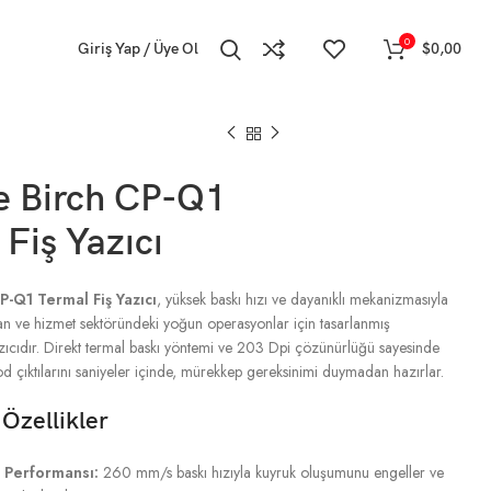
0
Giriş Yap / Üye Ol
$
0,00
e Birch CP-Q1
Fiş Yazıcı
P-Q1 Termal Fiş Yazıcı
, yüksek baskı hızı ve dayanıklı mekanizmasıyla
an ve hizmet sektöründeki yoğun operasyonlar için tasarlanmış
zıcıdır. Direkt termal baskı yöntemi ve 203 Dpi çözünürlüğü sayesinde
kod çıktılarını saniyeler içinde, mürekkep gereksinimi duymadan hazırlar.
Özellikler
 Performansı:
260 mm/s baskı hızıyla kuyruk oluşumunu engeller ve