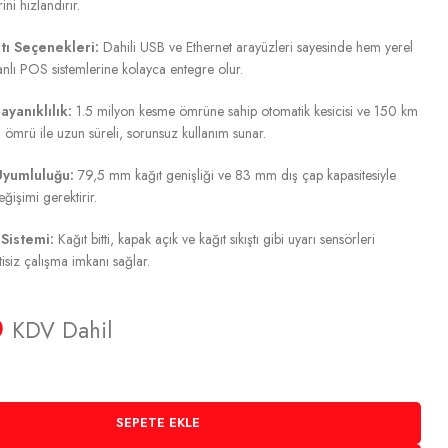
ni hızlandırır.
tı Seçenekleri:
Dahili USB ve Ethernet arayüzleri sayesinde hem yerel
nlı POS sistemlerine kolayca entegre olur.
ayanıklılık:
1.5 milyon kesme ömrüne sahip otomatik kesicisi ve 150 km
ömrü ile uzun süreli, sorunsuz kullanım sunar.
Uyumluluğu:
79,5 mm kağıt genişliği ve 83 mm dış çap kapasitesiyle
ğişimi gerektirir.
 Sistemi:
Kağıt bitti, kapak açık ve kağıt sıkıştı gibi uyarı sensörleri
tisiz çalışma imkanı sağlar.
0
KDV Dahil
SEPETE EKLE