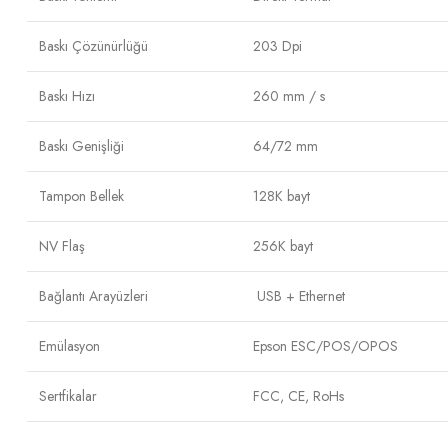
Baskı Çözünürlüğü
203 Dpi
Baskı Hızı
260 mm / s
Baskı Genişliği
64/72 mm
Tampon Bellek
128K bayt
NV Flaş
256K bayt
Bağlantı Arayüzleri
USB + Ethernet
Emülasyon
Epson ESC/POS/OPOS
Sertfikalar
FCC, CE, RoHs