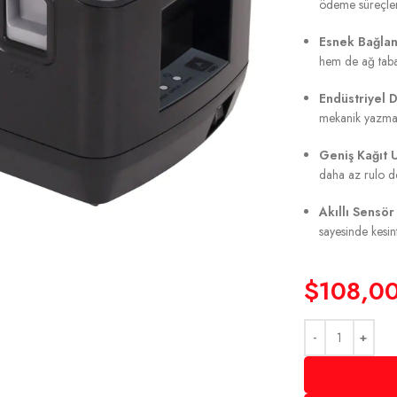
ödeme süreçleri
Esnek Bağlan
hem de ağ taba
Endüstriyel D
mekanik yazma 
Geniş Kağıt 
daha az rulo de
Akıllı Sensör
sayesinde kesin
$
108,0