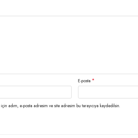
PC864) / (Vietnam) / (Tay dili) UPC-A / UPC-E / JAN13 (EAN13) / JA
*
E-posta
~ 60Hz Çıkış ： DC 24 / 2A
çin adım, e-posta adresim ve site adresim bu tarayıcıya kaydedilsin.
0 ~ 80%