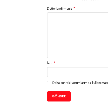
Desteklenen Barkod Tipleri
(PT151,1251) / (WPC1257) / (
*
Değerlendirmeniz
Güç
Adaptör Tipi
Harici Adaptör
Yazıcı Voltaj Girişi
DC 24V / 2A
*
İsim
Güç Kaynağı Girişi:
Giriş ： AC 110V / 220V ， 50 
Para Çekmecesi Çıkışı
DC 24V / 1A
Daha sonraki yorumlarımda kullanılması i
Çevresel Özellikler
Çalışma Koşulları
Sıcaklık ： 5 ~ 45 ℃, Nem ： 1