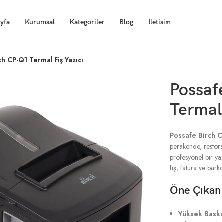
yfa
Kurumsal
Kategoriler
Blog
İletisim
ch CP-Q1 Termal Fiş Yazıcı
Possaf
Termal 
Possafe Birch C
perakende, restor
profesyonel bir ya
fiş, fatura ve bar
Öne Çıkan 
Yüksek Baskı