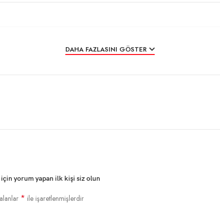
DAHA FAZLASINI GÖSTER
 Yazı Tipi B: 9 × 17dots
için yorum yapan ilk kişi siz olun
*
alanlar
ile işaretlenmişlerdir
860 / PC863 / PC865 / Batı Avrupa / Yunanca / İbranice / Doğu Avrup
1257 / Tayland Vietnam / PC864 / PC1001 / (Letonca) / (PC1001) /