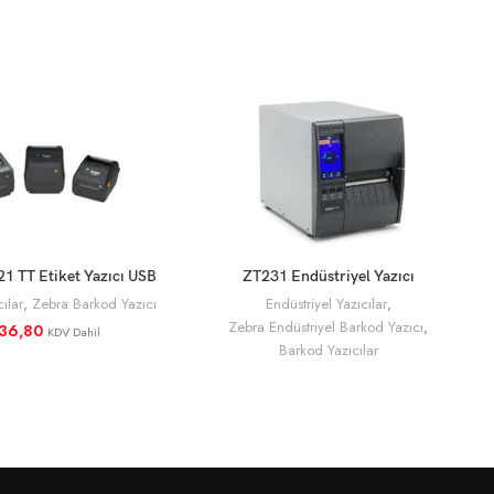
1 TT Etiket Yazıcı USB
ZT231 Endüstriyel Yazıcı
SEPETE EKLE
DEVAMINI OKU
ellikleri Ve Fiyatları
ılar
,
Zebra Barkod Yazıcı
Endüstriyel Yazıcılar
,
Zebra Endüstriyel Barkod Yazıcı
,
36,80
KDV Dahil
Barkod Yazıcılar