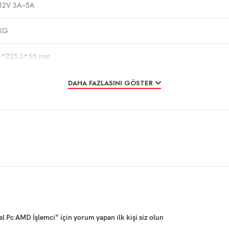
12V 3A~5A
2KG
3*225.2*56 mm
dows 8/10/ iot
DAHA FAZLASINI GÖSTER
 Pc AMD İşlemci” için yorum yapan ilk kişi siz olun