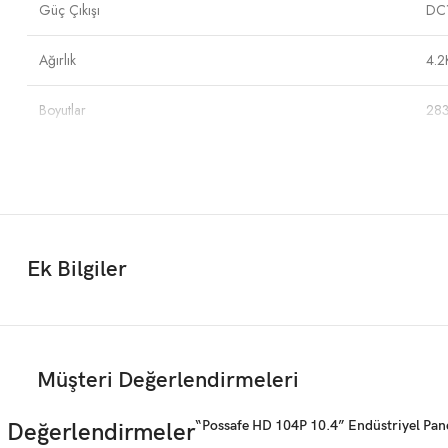
Güç Çıkışı
DC
Ağırlık
4.
Boyutlar
28
İşletim Sistemleri
Win
Ek Bilgiler
Müşteri Değerlendirmeleri
“Possafe HD 104P 10.4” Endüstriyel Panel
Değerlendirmeler