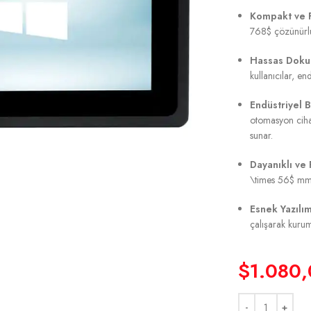
Kompakt ve F
768$
çözünürlü
Hassas Dokun
kullanıcılar, en
Endüstriyel Ba
otomasyon cihaz
sunar.
Dayanıklı ve 
\times 56$
mm b
Esnek Yazılı
çalışarak kurum
$
1.080