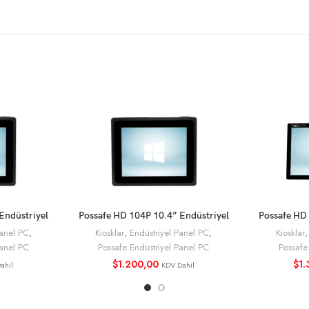
Endüstriyel
Possafe HD 104P 10.4” Endüstriyel
Possafe HD 
E
SEPETE EKLE
İşlemci
Panel Pc i5 6.Nesil İşlemci
Panel PC
,
Kiosklar
,
Endüstriyel Panel PC
,
Kiosklar
Panel PC
Possafe Endüstriyel Panel PC
Possafe
$
1.200,00
$
1.
ahil
KDV Dahil