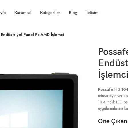
yfa
Kurumsal
Kategoriler
Blog
İletisim
Endüstriyel Panel Pc AMD İşlemci
Possaf
Endüst
İşlemc
Possafe HD 104
mimarisiyle yer kıs
10.4 inçlik LED pa
uygulamalarına kad
Öne Çıkan 