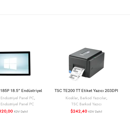
185P 18.5” Endüstriyel
TSC TE200 TT Etiket Yazıcı 203DPI
SEPETE EKLE
SEPETE EKLE
Panel Pc
USD
,
Endüstriyel Panel PC
,
Kiosklar
,
Barkod Yazıcılar
,
 Endüstriyel Panel PC
TSC Barkod Yazıcı
320,00
$
242,40
KDV Dahil
KDV Dahil