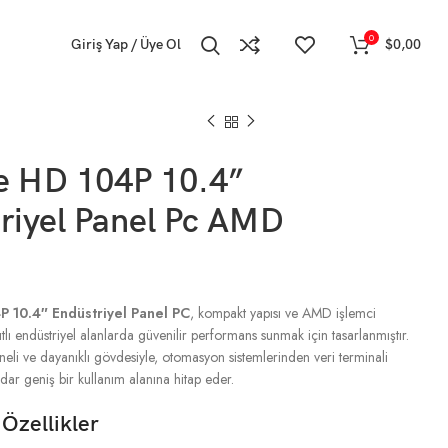
0
Giriş Yap / Üye Ol
$
0,00
e HD 104P 10.4”
riyel Panel Pc AMD
i
P 10.4″ Endüstriyel Panel PC
, kompakt yapısı ve AMD işlemci
ıtlı endüstriyel alanlarda güvenilir performans sunmak için tasarlanmıştır.
neli ve dayanıklı gövdesiyle, otomasyon sistemlerinden veri terminali
ar geniş bir kullanım alanına hitap eder.
Özellikler