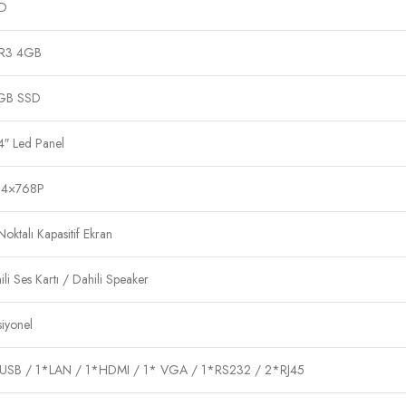
D
R3 4GB
GB SSD
4″ Led Panel
24×768P
Noktalı Kapasitif Ekran
ili Ses Kartı / Dahili Speaker
iyonel
SB / 1*LAN / 1*HDMI / 1* VGA / 1*RS232 / 2*RJ45