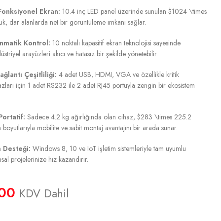
onksiyonel Ekran:
10.4 inç LED panel üzerinde sunulan
$1024 \times
k, dar alanlarda net bir görüntüleme imkanı sağlar.
matik Kontrol:
10 noktalı kapasitif ekran teknolojisi sayesinde
düstriyel arayüzleri akıcı ve hatasız bir şekilde yönetebilir.
ğlantı Çeşitliliği:
4 adet USB, HDMI, VGA ve özellikle kritik
ları için 1 adet RS232 ile 2 adet RJ45 portuyla zengin bir ekosistem
Portatif:
Sadece 4.2 kg ağırlığında olan cihaz,
$283 \times 225.2
oyutlarıyla mobilite ve sabit montaj avantajını bir arada sunar.
m Desteği:
Windows 8, 10 ve IoT işletim sistemleriyle tam uyumlu
sal projelerinize hız kazandırır.
,00
KDV Dahil