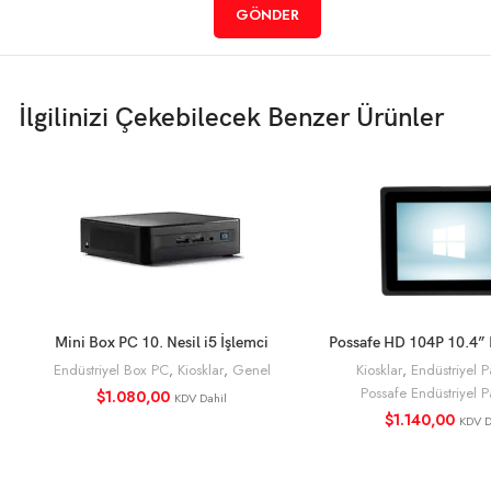
İlgilinizi Çekebilecek Benzer Ürünler
Mini Box PC 10. Nesil i5 İşlemci
Possafe HD 104P 10.4” 
SEPETE EKLE
SEPETE EKL
Panel Pc İ3 5.Nesil 
Endüstriyel Box PC
,
Kiosklar
,
Genel
Kiosklar
,
Endüstriyel 
Possafe Endüstriyel 
$
1.080,00
KDV Dahil
$
1.140,00
KDV D