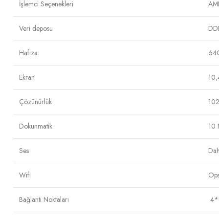
İşlemci Seçenekleri
AM
Veri deposu
DD
Hafıza
64
Ekran
10,
Çözünürlük
10
Dokunmatik
10 
Ses
Dah
Wifi
Ops
Bağlantı Noktaları
4*U