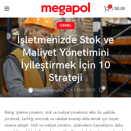
0
/
$
0,00
GENEL
İşletmenizde Stok ve
Maliyet Yönetimini
İyileştirmek İçin 10
Strateji
0
On 3 Ekim 2023
Megapolteknoloji
Giriş:
İşletme yönetimi, stok ve maliyet yönetimini etkin bir şekilde
yürütmek, karlılığı artırmak ve rekabet avantajı elde etmek için hayati
öneme sahiptir. Stok ve maliyet yönetimi, işletmelerin kaynaklarını daha