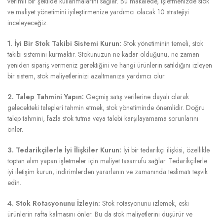
verimli bir şekilde kullanmalarını sağlar. Bu makalede, işletmenizde stok
ve maliyet yönetimini iyileştirmenize yardımcı olacak 10 stratejiyi
inceleyeceğiz.
1. İyi Bir Stok Takibi Sistemi Kurun:
Stok yönetiminin temeli, stok
takibi sistemini kurmaktır. Stokunuzun ne kadar olduğunu, ne zaman
yeniden sipariş vermeniz gerektiğini ve hangi ürünlerin satıldığını izleyen
bir sistem, stok maliyetlerinizi azaltmanıza yardımcı olur.
2. Talep Tahmini Yapın:
Geçmiş satış verilerine dayalı olarak
gelecekteki talepleri tahmin etmek, stok yönetiminde önemlidir. Doğru
talep tahmini, fazla stok tutma veya talebi karşılayamama sorunlarını
önler.
3. Tedarikçilerle İyi İlişkiler Kurun:
İyi bir tedarikçi ilişkisi, özellikle
toptan alım yapan işletmeler için maliyet tasarrufu sağlar. Tedarikçilerle
iyi iletişim kurun, indirimlerden yararlanın ve zamanında teslimatı teşvik
edin.
4. Stok Rotasyonunu İzleyin:
Stok rotasyonunu izlemek, eski
ürünlerin rafta kalmasını önler. Bu da stok maliyetlerini düşürür ve