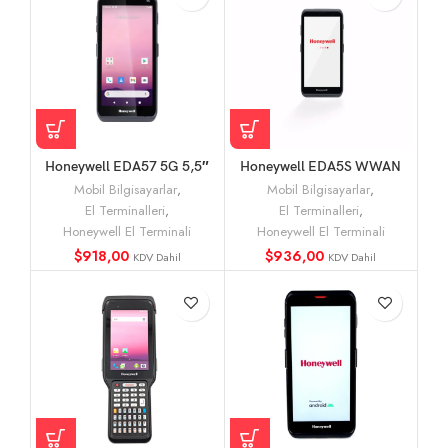
Honeywell EDA57 5G 5,5″
Honeywell EDA5S WWAN
WWAN WLAN AND12 El
AND11 El Terminali
Mobil Bilgisayarlar
,
Mobil Bilgisayarlar
,
Terminali
El Terminalleri
,
El Terminalleri
,
Honeywell El Terminali
Honeywell El Terminali
$
918,00
$
936,00
KDV Dahil
KDV Dahil