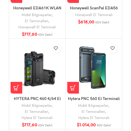
Honeywell EDA61K WLAN
Honeywell ScanPal EDA56
ANum 6703 El Terminali
Wi-Fi 6 Destekli Yeni Nesil
Mobil Bilgisayarlar
,
Honeywell El Terminali
Endüstriyel El Terminali
El Terminalleri
,
$
618,00
KDV Dahil
Honeywell El Terminali
$
717,60
KDV Dahil
HYTERA PNC 460 4/64 El
Hytera PNC 560 El Terminali
Terminali Özellikleri
(Barkodlu)
Mobil Bilgisayarlar
,
Mobil Bilgisayarlar
,
El Terminalleri
,
El Terminalleri
,
Hytera El Terminali
Hytera El Terminali
$
717,60
$
1.014,00
KDV Dahil
KDV Dahil