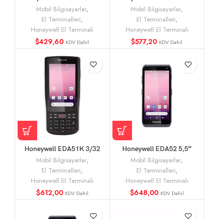
3601 El Terminali
6603 El Terminali
Mobil Bilgisayarlar
,
Mobil Bilgisayarlar
,
El Terminalleri
,
El Terminalleri
,
Honeywell El Terminali
Honeywell El Terminali
$
429,60
$
577,20
KDV Dahil
KDV Dahil
Honeywell EDA51K 3/32
Honeywell EDA52 5,5″
WLAN 5″ El Terminali
WLAN AND11 El Terminali
Mobil Bilgisayarlar
,
Mobil Bilgisayarlar
,
El Terminalleri
,
El Terminalleri
,
Honeywell El Terminali
Honeywell El Terminali
$
612,00
$
648,00
KDV Dahil
KDV Dahil