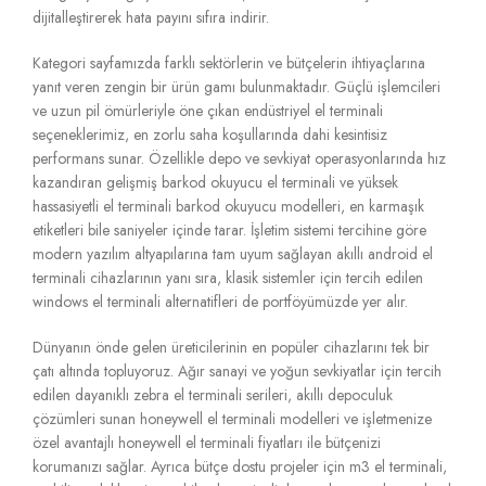
dijitalleştirerek hata payını sıfıra indirir.
Kategori sayfamızda farklı sektörlerin ve bütçelerin ihtiyaçlarına
yanıt veren zengin bir ürün gamı bulunmaktadır. Güçlü işlemcileri
ve uzun pil ömürleriyle öne çıkan endüstriyel el terminali
seçeneklerimiz, en zorlu saha koşullarında dahi kesintisiz
performans sunar. Özellikle depo ve sevkiyat operasyonlarında hız
kazandıran gelişmiş barkod okuyucu el terminali ve yüksek
hassasiyetli el terminali barkod okuyucu modelleri, en karmaşık
etiketleri bile saniyeler içinde tarar. İşletim sistemi tercihine göre
modern yazılım altyapılarına tam uyum sağlayan akıllı android el
terminali cihazlarının yanı sıra, klasik sistemler için tercih edilen
windows el terminali alternatifleri de portföyümüzde yer alır.
Dünyanın önde gelen üreticilerinin en popüler cihazlarını tek bir
çatı altında topluyoruz. Ağır sanayi ve yoğun sevkiyatlar için tercih
edilen dayanıklı zebra el terminali serileri, akıllı depoculuk
çözümleri sunan honeywell el terminali modelleri ve işletmenize
özel avantajlı honeywell el terminali fiyatları ile bütçenizi
korumanızı sağlar. Ayrıca bütçe dostu projeler için m3 el terminali,