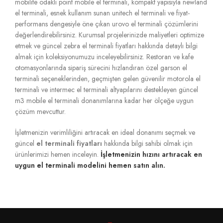
mobilite odaklı point mobile el terminali, kompakt yapısıyla newland
el terminali, esnek kullanım sunan unitech el terminali ve fiyat-
performans dengesiyle öne çıkan urovo el terminali çözümlerini
değerlendirebilirsiniz. Kurumsal projelerinizde maliyetleri optimize
etmek ve güncel zebra el terminali fiyatları hakkında detaylı bilgi
almak için koleksiyonumuzu inceleyebilirsiniz. Restoran ve kafe
otomasyonlarında sipariş sürecini hızlandıran özel garson el
terminali seçeneklerinden, geçmişten gelen güvenilir motorola el
terminali ve intermec el terminali altyapılarını destekleyen güncel
m3 mobile el terminali donanımlarına kadar her ölçeğe uygun
çözüm mevcuttur.
İşletmenizin verimliliğini artıracak en ideal donanımı seçmek ve
güncel
el terminali fiyatları
hakkında bilgi sahibi olmak için
ürünlerimizi hemen inceleyin.
İşletmenizin hızını artıracak en
uygun el terminali modelini hemen satın alın.