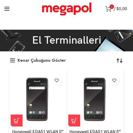
0
/
$
0,00
El Terminalleri
Kenar Çubuğunu Göster
Honeywell EDA51 WLAN 5″
Honeywell EDA51 WLAN 5″