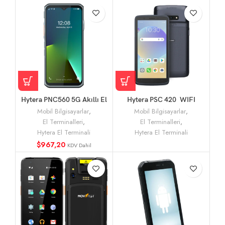
Hytera PNC560 5G Akıllı El
Hytera PSC 420 WIFI
Terminali ve Bas-Konuş
Tarayıcı 2D El Terminali
Mobil Bilgisayarlar
,
Mobil Bilgisayarlar
,
(PoC) Telsiz
El Terminalleri
,
El Terminalleri
,
Hytera El Terminali
Hytera El Terminali
$
967,20
KDV Dahil