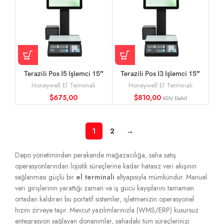
Terazili Pos İ5 İşlemci 15″
Terazili Pos İ3 İşlemci 15″
Pos Terazi
Pos Terazi Fiyatı
Honeywell El Terminali
Honeywell El Terminali
$
675,00
$
810,00
KDV Dahil
1
2
→
Depo yönetiminden perakende mağazacılığa, saha satış
operasyonlarından lojistik süreçlerine kadar hatasız veri akışının
sağlanması güçlü bir
el terminali
altyapısıyla mümkündür. Manuel
veri girişlerinin yarattığı zaman ve iş gücü kayıplarını tamamen
ortadan kaldıran bu portatif sistemler, işletmenizin operasyonel
hızını zirveye taşır. Mevcut yazılımlarınızla (WMS/ERP) kusursuz
entegrasyon sağlayan donanımlar, sahadaki tüm süreçlerinizi