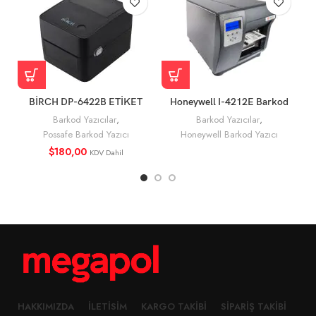
BİRCH DP-6422B ETİKET
Honeywell I-4212E Barkod
YAZICI -104mm Direk Termal
Yazıcı Özellikleri
Barkod Yazıcılar
,
Barkod Yazıcılar
,
USB
Possafe Barkod Yazıcı
Honeywell Barkod Yazıcı
$
180,00
KDV Dahil
HAKKIMIZDA
İLETISIM
KARGO TAKIBI
SIPARIŞ TAKIBI