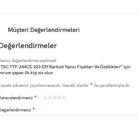
Maks. Baskı Uzunluğu
90″ (2.286 mm)
RAM
8 MB SDRAM
Müşteri Değerlendirmeleri
Flash
4 MB
Değerlendirmeler
Henüz değerlendirme yapılmadı.
“TSC TTP-244CE 203 DPI Barkod Yazıcı Fiyatları Ve Özellikleri” için
yorum yapan ilk kişi siz olun
MEDYA ÖZELLİKLERİ
*
E-posta adresiniz yayınlanmayacak.
Gerekli alanlar
ile işaretlenmişlerdir
Dahili Etiket
*
5″ (127 mm) OD
Derecelendirmeniz
Kapasitesi
*
Değerlendirmeniz
Maks. Medya
0.79″ – 4.4″ (20 – 112 mm)
Genişliği
Sürekli; Kalıp Kesim; Etiket ve Yelpaze