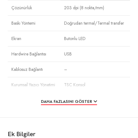
Çözünürlük
203 dpi (8 nokta/mm)
Baskı Yöntemi
Doğrudan termal/Termal transfer
Ekran
Butonlu LED
Hardwire Bağlantısı
USB
Kablosuz Bağlantı
–
Kurumsal Yazıcı Yönetimi
TSC Konsol
Tip
Masaüstü
DAHA FAZLASINI GÖSTER
Maks. Baskı Hızı
4 ips’ye (102 mm/s) kadar
Maks. Baskı Genişliği
4,25″ (108 mm)
Ek Bilgiler