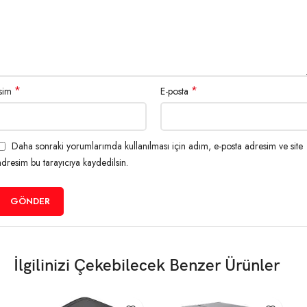
Medya Türü
Katlama (Dış Sargı)
Maks. Şerit
110 Metre
Uzunluğu
*
*
Medya Çekirdek
İsim
E-posta
1,57″ – 4,34″ (40 – 110 mm)
Çapı
Min. Etiket
–
Daha sonraki yorumlarımda kullanılması için adım, e-posta adresim ve site
Uzunluğu
adresim bu tarayıcıya kaydedilsin.
Yapı
Çift cidarlı plastik kapaklı
Programlama
TSPL-EZD
Dilleri
İlgilinizi Çekebilecek Benzer Ürünler