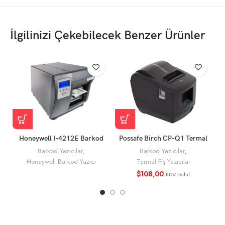
Yapı
ABS plastik
Programlama
TSPL-EZD
İlgilinizi Çekebilecek Benzer Ürünler
Dilleri
Honeywell I-4212E Barkod
Possafe Birch CP-Q1 Termal
Yazıcı Özellikleri
Fiş Yazıcı
Barkod Yazıcılar
,
Barkod Yazıcılar
,
Honeywell Barkod Yazıcı
Termal Fiş Yazıcılar
$
108,00
KDV Dahil