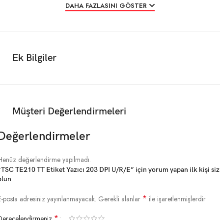
DAHA FAZLASINI GÖSTER
Tip
Masaüstü
Maks. Baskı Hızı
6 ips’ye (152 mm/s) kadar
Ek Bilgiler
Maks. Baskı Genişliği
4,25″ (108 mm)
Maks. Baskı Uzunluğu
1,000″ (24,400 mm)
Müşteri Değerlendirmeleri
RAM
64 MB SDRAM
Değerlendirmeler
Flash
128 MB
Henüz değerlendirme yapılmadı.
“TSC TE210 TT Etiket Yazıcı 203 DPI U/R/E” için yorum yapan ilk kişi siz
olun
*
E-posta adresiniz yayınlanmayacak.
Gerekli alanlar
ile işaretlenmişlerdir
MEDYA ÖZELLİKLERİ
*
Derecelendirmeniz