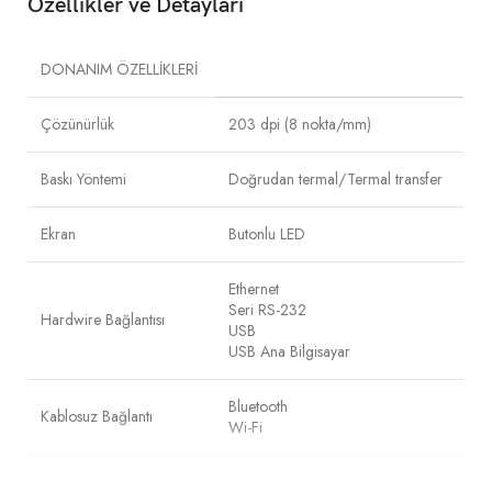
Özellikler ve Detayları
DONANIM ÖZELLİKLERİ
Çözünürlük
203 dpi (8 nokta/mm)
Baskı Yöntemi
Doğrudan termal/Termal transfer
Ekran
Butonlu LED
Ethernet
Seri RS-232
Hardwire Bağlantısı
USB
USB Ana Bilgisayar
Bluetooth
Kablosuz Bağlantı
Wi-Fi
Kurumsal Yazıcı Yönetimi
TSC Konsol