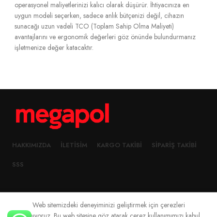
operasyonel maliyetlerinizi kalıcı olarak düşürür.
İhtiyacınıza en
uygun modeli seçerken,
sadece anlık bütçenizi değil,
cihazın
sunacağı uzun vadeli TCO (Toplam Sahip Olma Maliyeti)
avantajlarını ve ergonomik değerleri göz önünde bulundurmanız
işletmenize değer katacaktır.
HAKKIMIZDA
İLETISIM
KARGO TAKIBI
SIPARIŞ TAKIBI
SSS
Web sitemizdeki deneyiminizi geliştirmek için çerezleri
2023 Created By
Megapol Teknoloji
kullanıyoruz. Bu web sitesine göz atarak çerez kullanımımızı kabul