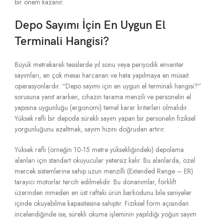
bir önem kazanır.
Depo Sayımı İçin En Uygun El
Terminali Hangisi?
Büyük metrekareli tesislerde yıl sonu veya periyodik envanter
sayımları,
en çok mesai harcanan ve hata yapılmaya en müsait
operasyonlardır.
“Depo sayımı için en uygun el terminali hangisi?
”
sorusuna yanıt ararken,
cihazın tarama menzili ve personelin el
yapısına uygunluğu (ergonomi) temel karar kriterleri olmalıdır.
Yüksek raflı bir depoda sürekli sayım yapan bir personelin fiziksel
yorgunluğunu azaltmak,
sayım hızını doğrudan artırır.
Yüksek raflı (örneğin 10-15 metre yüksekliğindeki) depolama
alanları için standart okuyucular yetersiz kalır.
Bu alanlarda,
özel
mercek sistemlerine sahip uzun menzilli (Extended Range – ER)
tarayıcı motorlar tercih edilmelidir.
Bu donanımlar,
forklift
üzerinden inmeden en üst raftaki ürün barkodunu bile saniyeler
içinde okuyabilme kapasitesine sahiptir.
Fiziksel form açısından
incelendiğinde ise,
sürekli okuma işleminin yapıldığı yoğun sayım