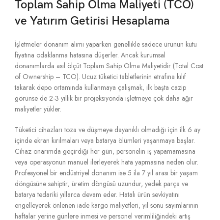
Toplam Sahip Olma Maliyeti (TCO)
ve Yatırım Getirisi Hesaplama
İşletmeler donanım alımı yaparken genellikle sadece ürünün kutu
fiyatına odaklanma hatasına düşerler.
Ancak kurumsal
donanımlarda asıl ölçüt Toplam Sahip Olma Maliyetidir (Total Cost
of Ownership – TCO).
Ucuz tüketici tabletlerinin etrafına kılıf
takarak depo ortamında kullanmaya çalışmak,
ilk başta cazip
görünse de 2-3 yıllık bir projeksiyonda işletmeye çok daha ağır
maliyetler yükler.
Tüketici cihazları toza ve düşmeye dayanıklı olmadığı için ilk 6 ay
içinde ekran kırılmaları veya batarya ölümleri yaşanmaya başlar.
Cihaz onarımda geçirdiği her gün,
personelin iş yapamamasına
veya operasyonun manuel ilerleyerek hata yapmasına neden olur.
Profesyonel bir endüstriyel donanım ise 5 ila 7 yıl arası bir yaşam
döngüsüne sahiptir; üretim döngüsü uzundur,
yedek parça ve
batarya tedariki yıllarca devam eder.
Hatalı ürün sevkiyatını
engelleyerek önlenen iade kargo maliyetleri,
yıl sonu sayımlarının
haftalar yerine günlere inmesi ve personel verimliliğindeki artış