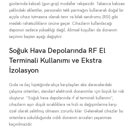
günlerinde kabzalı (gun-grip) modeller rakipsizdir.
Tabanca kabzası
şeklindeki eklentiler,
personelin tetik parmağını kullanarak doğal bir
açıyla cihazı tutmasına olanak tanır ve bilek sendromu (RSI) gibi
mesleki rahatsızlıkların önüne geçer.
Cihazların kullanılacağı
deponun sadece yüksekliği değil,
iklimsel koşulları da donanım
seçimini baştan aşağı değiştirir.
Soğuk Hava Depolarında RF El
Terminali Kullanımı ve Ekstra
İzolasyon
Gıda ve ilaç lojistiğinde sıkça karşılaşılan eksi derecelerdeki
çalışma ortamları,
standart elektronik donanımlar için büyük bir risk
oluşturur.
“Soğuk hava depolarında rf el terminali kullanımı”,
cihazların aşırı düşük sıcaklıklara ve hızlı ısı değişimlerine karşı
özel olarak yalıtılmış olmasını zorunlu kılar.
Geleneksel cihazlar bu
ortamlara sokulduğunda ciddi donanım arızaları yaşanması
kaçınılmazdır.