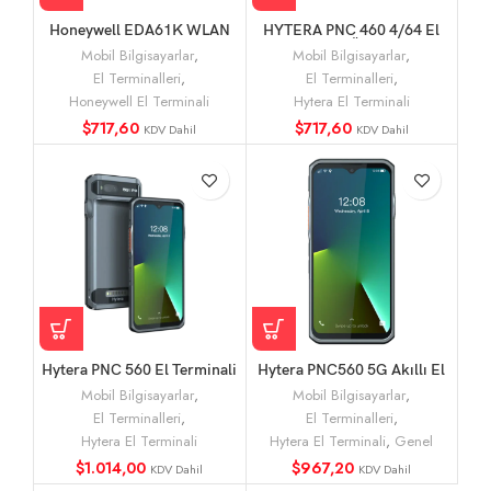
Honeywell EDA61K WLAN
HYTERA PNC 460 4/64 El
ANum 6703 El Terminali
Terminali Özellikleri
Mobil Bilgisayarlar
,
Mobil Bilgisayarlar
,
El Terminalleri
,
El Terminalleri
,
Honeywell El Terminali
Hytera El Terminali
$
717,60
$
717,60
KDV Dahil
KDV Dahil
Hytera PNC 560 El Terminali
Hytera PNC560 5G Akıllı El
(Barkodlu)
Terminali ve Bas-Konuş
Mobil Bilgisayarlar
,
Mobil Bilgisayarlar
,
(PoC) Telsiz
El Terminalleri
,
El Terminalleri
,
Hytera El Terminali
Hytera El Terminali
,
Genel
$
1.014,00
$
967,20
KDV Dahil
KDV Dahil