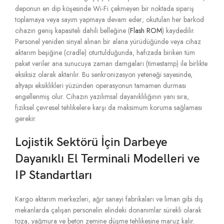
deponun en dip köşesinde Wi-Fi çekmeyen bir noktada sipariş
toplamaya veya sayım yapmaya devam eder; okutulan her barkod
cihazın geniş kapasiteli dahili belleğine (
Flash ROM
) kaydedilir.
Personel yeniden sinyal alınan bir alana yürüdüğünde veya cihaz
aktarım beşiğine (cradle) oturtulduğunda,
hafızada biriken tüm
paket veriler ana sunucuya zaman damgaları (timestamp) ile birlikte
eksiksiz olarak aktarılır.
Bu senkronizasyon yeteneği sayesinde,
altyapı eksiklikleri yüzünden operasyonun tamamen durması
engellenmiş olur.
Cihazın yazılımsal dayanıklılığının yanı sıra,
fiziksel çevresel tehlikelere karşı da maksimum koruma sağlaması
gerekir.
Lojistik Sektörü İçin Darbeye
Dayanıklı El Terminali Modelleri ve
IP Standartları
Kargo aktarım merkezleri,
ağır sanayi fabrikaları ve liman gibi dış
mekanlarda çalışan personelin elindeki donanımlar sürekli olarak
toza,
yağmura ve beton zemine düşme tehlikesine maruz kalır.