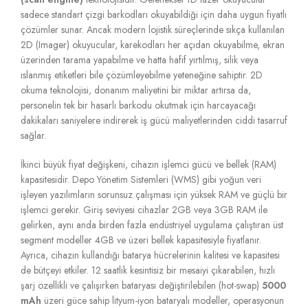
sadece standart çizgi barkodları okuyabildiği için daha uygun fiyatlı
çözümler sunar.
Ancak modern lojistik süreçlerinde sıkça kullanılan
2D (Imager) okuyucular,
karekodları her açıdan okuyabilme,
ekran
üzerinden tarama yapabilme ve hatta hafif yırtılmış,
silik veya
ıslanmış etiketleri bile çözümleyebilme yeteneğine sahiptir.
2D
okuma teknolojisi,
donanım maliyetini bir miktar artırsa da,
personelin tek bir hasarlı barkodu okutmak için harcayacağı
dakikaları saniyelere indirerek iş gücü maliyetlerinden ciddi tasarruf
sağlar.
İkinci büyük fiyat değişkeni,
cihazın işlemci gücü ve bellek (RAM)
kapasitesidir.
Depo Yönetim Sistemleri (WMS) gibi yoğun veri
işleyen yazılımların sorunsuz çalışması için yüksek RAM ve güçlü bir
işlemci gerekir.
Giriş seviyesi cihazlar 2GB veya 3GB RAM ile
gelirken,
aynı anda birden fazla endüstriyel uygulama çalıştıran üst
segment modeller 4GB ve üzeri bellek kapasitesiyle fiyatlanır.
Ayrıca,
cihazın kullandığı batarya hücrelerinin kalitesi ve kapasitesi
de bütçeyi etkiler.
12 saatlik kesintisiz bir mesaiyi çıkarabilen,
hızlı
şarj özellikli ve çalışırken bataryası değiştirilebilen (hot-swap)
5000
mAh
üzeri güce sahip lityum-iyon bataryalı modeller,
operasyonun