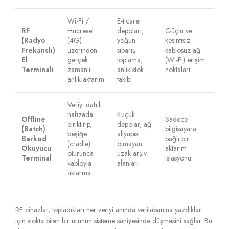
Wi-Fi /
E-ticaret
RF
Hücresel
depoları,
Güçlü ve
(Radyo
(4G)
yoğun
kesintisiz
Frekanslı)
üzerinden
sipariş
kablosuz ağ
El
gerçek
toplama,
(Wi-Fi) erişim
Terminali
zamanlı
anlık stok
noktaları
anlık aktarım
takibi
Veriyi dahili
hafızada
Küçük
Offline
Sadece
biriktirip,
depolar, ağ
(Batch)
bilgisayara
beşiğe
altyapısı
Barkod
bağlı bir
(cradle)
olmayan
Okuyucu
aktarım
oturunca
uzak arşiv
Terminal
istasyonu
kabloyla
alanları
aktarma
RF cihazlar,
topladıkları her veriyi anında veritabanına yazdıkları
için stokta biten bir ürünün sisteme saniyesinde düşmesini sağlar.
Bu