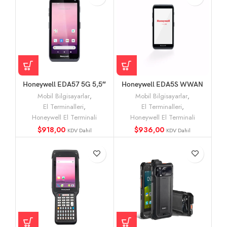
Honeywell EDA57 5G 5,5″
Honeywell EDA5S WWAN
WWAN WLAN AND12 El
AND11 El Terminali
Mobil Bilgisayarlar
,
Mobil Bilgisayarlar
,
Terminali
El Terminalleri
,
El Terminalleri
,
Honeywell El Terminali
Honeywell El Terminali
$
918,00
$
936,00
KDV Dahil
KDV Dahil