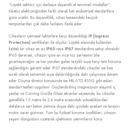
“Lojistik sektörü için darbeye dayanıklı el terminali modelleri”,
tüketici elektroniğinden farklı olarak katı endüstriyel standartlara
göre üretilir.
Bu dayanıklılık,
cihaz kasasındaki kauçuk
tamponlardan çok daha fazlasını ifade eder.
Cihazların çevresel faktörlere karşı dayanıklılığı
IP (Ingress
Protection)
sertifikaları ile ölçülür.
Lojistik alanında kullanılan
kaliteli bir cihaz en az
IP65
veya
IP67
standardına sahip olmalıdır.
IP65 derecesi,
cihazın içine en ince toz zerresinin bile
giremeyeceğini ve her yönden gelen tazyikli suya karşı tam koruma
sağlandığını garanti eder.
IP67 standardındaki cihazlar ise kısa
süreli olarak tamamen suya daldırıldığında dahi çalışmaya devam
eder.
Düşme direnci konusunda ise MIL-STD-810G gibi askeri
standart testleri uygulanır.
Güçlendirilmiş magnezyum alaşımlı iç
şasiler ve Corning Gorilla Glass ekranlar sayesinde,
bu cihazlar
genellikle 1.
5 metre ile 2.
4 metre arasındaki yüksekliklerden
defalarca sert beton zemine düşse dahi içindeki anakart ve tarayıcı
motor zarar görmez.
Tüm bu fiziksel koruma özellikleri,
cihazın
yaşam döngüsünü uzatarak işletmenin yatırımlarını korur.