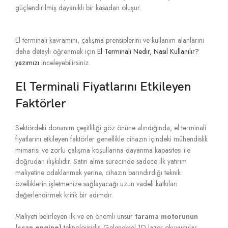
güçlendirilmiş dayanıklı bir kasadan oluşur.
El terminali kavramını, çalışma prensiplerini ve kullanım alanlarını
daha detaylı öğrenmek için
El Terminali Nedir, Nasıl Kullanılır?
yazımızı
inceleyebilirsiniz.
El Terminali Fiyatlarını Etkileyen
Faktörler
Sektördeki donanım çeşitliliği göz önüne alındığında,
el terminali
fiyatlarını etkileyen faktörler genellikle cihazın içindeki mühendislik
mimarisi ve zorlu çalışma koşullarına dayanma kapasitesi ile
doğrudan ilişkilidir.
Satın alma sürecinde sadece ilk yatırım
maliyetine odaklanmak yerine,
cihazın barındırdığı teknik
özelliklerin işletmenize sağlayacağı uzun vadeli katkıları
değerlendirmek kritik bir adımdır.
Maliyeti belirleyen ilk ve en önemli unsur
tarama motorunun
(scan engine)
teknolojisidir.
Geleneksel 1D lazer okuyucular