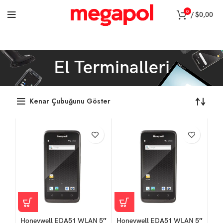
0
/
$
0,00
El Terminalleri
Kenar Çubuğunu Göster
Honeywell EDA51 WLAN 5″
Honeywell EDA51 WLAN 5″