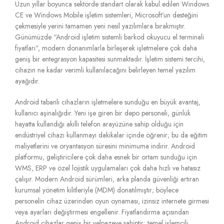
Uzun yıllar boyunca sektörde standart olarak kabul edilen Windows
CE ve Windows Mobile işletim sistemleri,
Microsoft’un desteğini
çekmesiyle yerini tamamen yeni nesil yazılımlara bırakmıştır.
Günümüzde “Android işletim sistemli barkod okuyucu el terminali
fiyatları”,
modern donanımlarla birleşerek işletmelere çok daha
geniş bir entegrasyon kapasitesi sunmaktadır.
İşletim sistemi tercihi,
cihazın ne kadar verimli kullanılacağını belirleyen temel yazılım
ayağıdır.
Android tabanlı cihazların işletmelere sunduğu en büyük avantaj,
kullanıcı aşinalığıdır.
Yeni işe giren bir depo personeli,
günlük
hayatta kullandığı akıllı telefon arayüzüne sahip olduğu için
endüstriyel cihazı kullanmayı dakikalar içinde öğrenir; bu da eğitim
maliyetlerini ve oryantasyon süresini minimuma indirir.
Android
platformu,
geliştiricilere çok daha esnek bir ortam sunduğu için
WMS,
ERP ve özel lojistik uygulamaları çok daha hızlı ve hatasız
çalışır.
Modern Android sürümleri,
arka planda güvenliği artıran
kurumsal yönetim kilitleriyle (MDM) donatılmıştır; böylece
personelin cihaz üzerinden oyun oynaması,
izinsiz internete girmesi
veya ayarları değiştirmesi engellenir.
Fiyatlandırma açısından
Android cihazlar geniş bir yelpazeye sahiptir; temel işlemcili