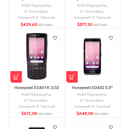
3601 El Terminali
6603 El Terminali
Mobil Bilgisayarlar
,
Mobil Bilgisayarlar
,
El Terminalleri
,
El Terminalleri
,
Honeywell El Terminali
Honeywell El Terminali
$
429,60
$
577,20
KDV Dahil
KDV Dahil
Honeywell EDA51K 3/32
Honeywell EDA52 5,5″
WLAN 5″ El Terminali
WLAN AND11 El Terminali
Mobil Bilgisayarlar
,
Mobil Bilgisayarlar
,
El Terminalleri
,
El Terminalleri
,
Honeywell El Terminali
Honeywell El Terminali
$
612,00
$
648,00
KDV Dahil
KDV Dahil