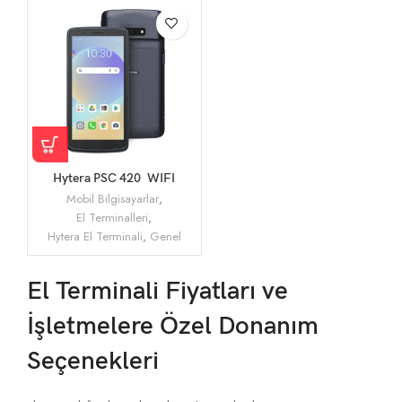
Hytera PSC 420 WIFI
Tarayıcı 2D El Terminali
Mobil Bilgisayarlar
,
El Terminalleri
,
Hytera El Terminali
,
Genel
El Terminali Fiyatları ve
İşletmelere Özel Donanım
Seçenekleri