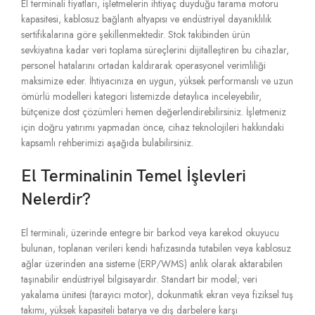
El terminali fiyatları,
işletmelerin ihtiyaç duyduğu tarama motoru
kapasitesi,
kablosuz bağlantı altyapısı ve endüstriyel dayanıklılık
sertifikalarına göre şekillenmektedir.
Stok takibinden ürün
sevkiyatına kadar veri toplama süreçlerini dijitalleştiren bu cihazlar,
personel hatalarını ortadan kaldırarak operasyonel verimliliği
maksimize eder.
İhtiyacınıza en uygun,
yüksek performanslı ve uzun
ömürlü modelleri kategori listemizde detaylıca inceleyebilir,
bütçenize dost çözümleri hemen değerlendirebilirsiniz.
İşletmeniz
için doğru yatırımı yapmadan önce,
cihaz teknolojileri hakkındaki
kapsamlı rehberimizi aşağıda bulabilirsiniz.
El Terminalinin Temel İşlevleri
Nelerdir?
El terminali,
üzerinde entegre bir barkod veya karekod okuyucu
bulunan,
toplanan verileri kendi hafızasında tutabilen veya kablosuz
ağlar üzerinden ana sisteme (ERP/WMS) anlık olarak aktarabilen
taşınabilir endüstriyel bilgisayardır.
Standart bir model; veri
yakalama ünitesi (tarayıcı motor),
dokunmatik ekran veya fiziksel tuş
takımı,
yüksek kapasiteli batarya ve dış darbelere karşı