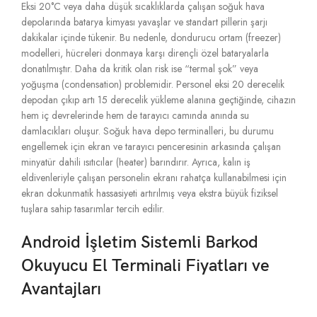
Eksi 20°C veya daha düşük sıcaklıklarda çalışan soğuk hava
depolarında batarya kimyası yavaşlar ve standart pillerin şarjı
dakikalar içinde tükenir.
Bu nedenle,
dondurucu ortam (freezer)
modelleri,
hücreleri donmaya karşı dirençli özel bataryalarla
donatılmıştır.
Daha da kritik olan risk ise “termal şok” veya
yoğuşma (condensation) problemidir.
Personel eksi 20 derecelik
depodan çıkıp artı 15 derecelik yükleme alanına geçtiğinde,
cihazın
hem iç devrelerinde hem de tarayıcı camında anında su
damlacıkları oluşur.
Soğuk hava depo terminalleri,
bu durumu
engellemek için ekran ve tarayıcı penceresinin arkasında çalışan
minyatür dahili ısıtıcılar (heater) barındırır.
Ayrıca,
kalın iş
eldivenleriyle çalışan personelin ekranı rahatça kullanabilmesi için
ekran dokunmatik hassasiyeti artırılmış veya ekstra büyük fiziksel
tuşlara sahip tasarımlar tercih edilir.
Android İşletim Sistemli Barkod
Okuyucu El Terminali Fiyatları ve
Avantajları