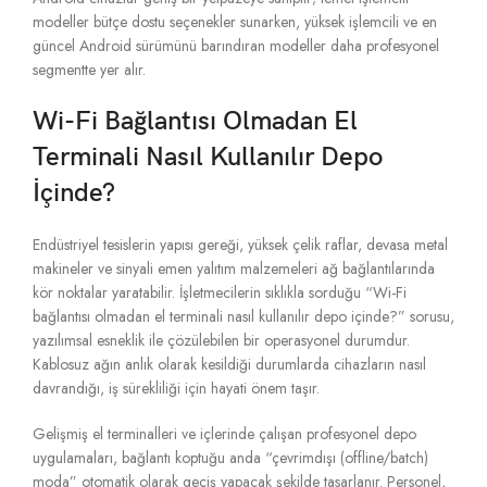
modeller bütçe dostu seçenekler sunarken,
yüksek işlemcili ve en
güncel Android sürümünü barındıran modeller daha profesyonel
segmentte yer alır.
Wi-Fi Bağlantısı Olmadan El
Terminali Nasıl Kullanılır Depo
İçinde?
Endüstriyel tesislerin yapısı gereği,
yüksek çelik raflar,
devasa metal
makineler ve sinyali emen yalıtım malzemeleri ağ bağlantılarında
kör noktalar yaratabilir.
İşletmecilerin sıklıkla sorduğu “Wi-Fi
bağlantısı olmadan el terminali nasıl kullanılır depo içinde?
” sorusu,
yazılımsal esneklik ile çözülebilen bir operasyonel durumdur.
Kablosuz ağın anlık olarak kesildiği durumlarda cihazların nasıl
davrandığı,
iş sürekliliği için hayati önem taşır.
Gelişmiş el terminalleri ve içlerinde çalışan profesyonel depo
uygulamaları,
bağlantı koptuğu anda “çevrimdışı (offline/batch)
moda” otomatik olarak geçiş yapacak şekilde tasarlanır.
Personel,