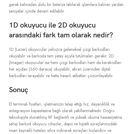
gerek kalmadan dolu bir batarya takılarak işlemlere kalınan yerden
saniyeler içinde devam edilebilir.
1D okuyucu ile 2D okuyucu
arasındaki fark tam olarak nedir?
1D (Lazer) okuyucular yalnızca geleneksel çizgi barkodları
okuyabilir ve barkoda tam yatay açıyla tutulmaları gerekir.
2D
(Imager) okuyucular ise hem çizgi barkodları hem de karekodları
her açıdan (360 derece) okuyabilir,
ekran üzerinden dijital
barkodları tarayabilir ve hatta hasarlı etiketleri çözümleyebilir.
Sonuç
El terminali fiyatları,
işletmenizin talep ettiği hız,
dayanıklılık ve
entegrasyon kapasitesine bağlı olarak şekillenmektedir.
Doğru
teknolojiyle donatılmış RF bağlantılı ve yüksek okuma hassasiyetine
sahip barkod okuyucu cihazlar,
depo ve lojistik süreçlerinizdeki
insan kaynaklı hataları sıfıra indirerek süreçleri hızlandırır ve