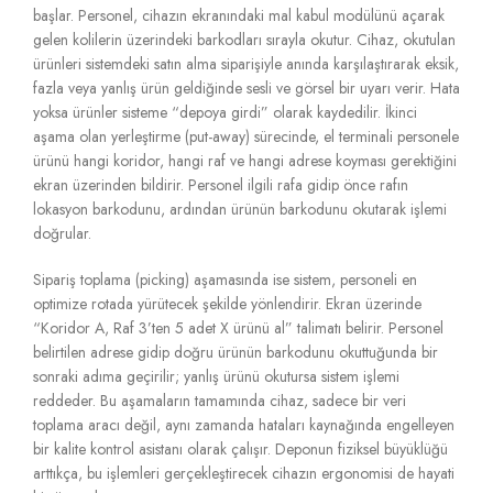
başlar.
Personel,
cihazın ekranındaki mal kabul modülünü açarak
gelen kolilerin üzerindeki barkodları sırayla okutur.
Cihaz,
okutulan
ürünleri sistemdeki satın alma siparişiyle anında karşılaştırarak eksik,
fazla veya yanlış ürün geldiğinde sesli ve görsel bir uyarı verir.
Hata
yoksa ürünler sisteme “depoya girdi” olarak kaydedilir.
İkinci
aşama olan yerleştirme (put-away) sürecinde,
el terminali personele
ürünü hangi koridor,
hangi raf ve hangi adrese koyması gerektiğini
ekran üzerinden bildirir.
Personel ilgili rafa gidip önce rafın
lokasyon barkodunu,
ardından ürünün barkodunu okutarak işlemi
doğrular.
Sipariş toplama (picking) aşamasında ise sistem,
personeli en
optimize rotada yürütecek şekilde yönlendirir.
Ekran üzerinde
“Koridor A,
Raf 3’ten 5 adet X ürünü al” talimatı belirir.
Personel
belirtilen adrese gidip doğru ürünün barkodunu okuttuğunda bir
sonraki adıma geçirilir; yanlış ürünü okutursa sistem işlemi
reddeder.
Bu aşamaların tamamında cihaz,
sadece bir veri
toplama aracı değil,
aynı zamanda hataları kaynağında engelleyen
bir kalite kontrol asistanı olarak çalışır.
Deponun fiziksel büyüklüğü
arttıkça,
bu işlemleri gerçekleştirecek cihazın ergonomisi de hayati