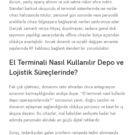
durum,
yanlış sipariş alımını ve yok satma riskini sıfıra indirir.
Standart barkod okuyuculu el terminali sistemlerinde ise veriler
cihaz hafızasında tutulur; personel gün sonunda veya periyodik
aralıklarla cihazı bilgisayara bağlayarak verileri senkronize eder.
Gerçek zamanlı veriye ihtiyaç duyulmayan,
sadece genel stok
sayımının yapıldığı senaryolarda offline cihazlar bütçe açısından
oldukça avantajlıdır.
Ancak dinamik ve sürekli değişen envanter
yapılarında RF kablosuz bağlantı standart bir zorunluluktur.
El Terminali Nasıl Kullanılır Depo ve
Lojistik Süreçlerinde?
Pek çok işletmeci,
donanımı satın almadan önce entegrasyon
sürecinin karmaşıklığından endişe duyar.
“El terminali nasıl kullanılır
depo operasyonlarında?
” sorusunun yanıtı,
doğru yazılım ve
donanım eşleşmesi sağlandığında oldukça pürüzsüz ve basit bir iş
akışına dayanır.
Bu cihazlar,
mal kabulden sevkiyata kadar her
adımda personelin elindeki en güçlü dijital rehberdir.
Süreç,
tedarikçiden gelen ürünlerin rampada teslim alınmasıyla