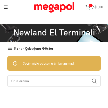
0
/
$
0,00
Newland El Terminali
Kenar Çubuğunu Göster
Seçiminizle eşleşen ürün bulunamadı.