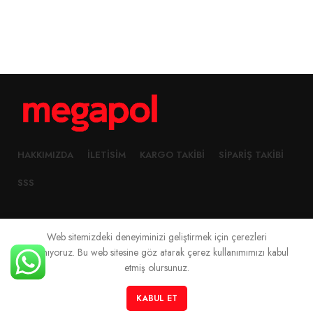
HAKKIMIZDA
İLETISIM
KARGO TAKIBI
SIPARIŞ TAKIBI
SSS
Web sitemizdeki deneyiminizi geliştirmek için çerezleri
2023 Created By
Megapol Teknoloji
kullanıyoruz. Bu web sitesine göz atarak çerez kullanımımızı kabul
etmiş olursunuz.
0
KABUL ET
Mağaza
Filtreler
Sepet
Hesabım
Sipariş Takibi