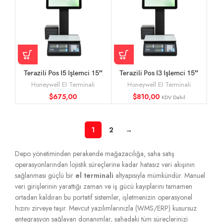
Terazili Pos İ5 İşlemci 15″
Terazili Pos İ3 İşlemci 15″
Pos Terazi
Pos Terazi Fiyatı
Honeywell El Terminali
Honeywell El Terminali
$
675,00
$
810,00
KDV Dahil
1
2
→
Depo yönetiminden perakende mağazacılığa, saha satış
operasyonlarından lojistik süreçlerine kadar hatasız veri akışının
sağlanması güçlü bir
el terminali
altyapısıyla mümkündür. Manuel
veri girişlerinin yarattığı zaman ve iş gücü kayıplarını tamamen
ortadan kaldıran bu portatif sistemler, işletmenizin operasyonel
hızını zirveye taşır. Mevcut yazılımlarınızla (WMS/ERP) kusursuz
entegrasyon sağlayan donanımlar, sahadaki tüm süreçlerinizi