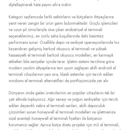
dijitalleştirerek hata payını sıfıra indirir.
Kategori sayfamızda farklı sektörlerin ve bütçelerin ihtiyaçlarına
yanıt veren zengin bir ürün gamı bulunmaktadır. Güçlü işlemcileri
ve uzun pil ömürleriyle öne çıkan endüstriyel el terminali
seçeneklerimiz, en zorlu saha koşullarında dahi kesintisiz
performans sunar. Özellikle depo ve sevkiyat operasyonlarında hız
kazandıran gelişmiş barkod okuyucu el terminali ve yüksek
hassasiyetli el terminali barkod okuyucu modelleri, en karmaşık
etiketleri bile saniyeler içinde tarar. İşletim sistemi tercihine göre
modern yazılım altyapılarına tam uyum sağlayan akıllı android el
terminali cihazlarının yanı sıra, klasik sistemler için tercih edilen
windows el terminali alternatifleri de portföyümüzde yer alır.
Dünyanın önde gelen üreticilerinin en popüler cihazlarını tek bir
çatı altında topluyoruz. Ağır sanayi ve yoğun sevkiyatlar için tercih
edilen dayanıklı zebra el terminali serileri, akıllı depoculuk
çözümleri sunan honeywell el terminali modelleri ve işletmenize
özel avantajlı honeywell el terminali fiyatları ile bütçenizi
korumanızı sağlar. Ayrıca bütçe dostu projeler için m3 el terminali,