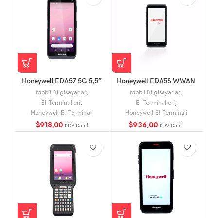
Honeywell EDA57 5G 5,5″
Honeywell EDA5S WWAN
WWAN WLAN AND12 El
AND11 El Terminali
Mobil Bilgisayarlar
,
Mobil Bilgisayarlar
,
Terminali
El Terminalleri
,
El Terminalleri
,
Honeywell El Terminali
Honeywell El Terminali
$
918,00
$
936,00
KDV Dahil
KDV Dahil