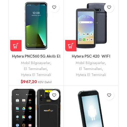
Hytera PNC560 5G Akıllı El
Hytera PSC 420 WIFI
Terminali ve Bas-Konuş
Tarayıcı 2D El Terminali
Mobil Bilgisayarlar
,
Mobil Bilgisayarlar
,
(PoC) Telsiz
El Terminalleri
,
El Terminalleri
,
Hytera El Terminali
Hytera El Terminali
$
967,20
KDV Dahil