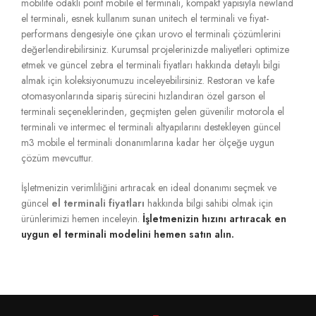
mobilite odaklı point mobile el terminali, kompakt yapısıyla newland
el terminali, esnek kullanım sunan unitech el terminali ve fiyat-
performans dengesiyle öne çıkan urovo el terminali çözümlerini
değerlendirebilirsiniz. Kurumsal projelerinizde maliyetleri optimize
etmek ve güncel zebra el terminali fiyatları hakkında detaylı bilgi
almak için koleksiyonumuzu inceleyebilirsiniz. Restoran ve kafe
otomasyonlarında sipariş sürecini hızlandıran özel garson el
terminali seçeneklerinden, geçmişten gelen güvenilir motorola el
terminali ve intermec el terminali altyapılarını destekleyen güncel
m3 mobile el terminali donanımlarına kadar her ölçeğe uygun
çözüm mevcuttur.
İşletmenizin verimliliğini artıracak en ideal donanımı seçmek ve
güncel
el terminali fiyatları
hakkında bilgi sahibi olmak için
ürünlerimizi hemen inceleyin.
İşletmenizin hızını artıracak en
uygun el terminali modelini hemen satın alın.