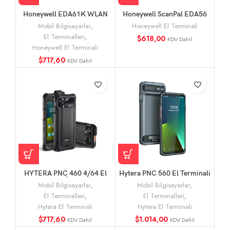
Honeywell EDA61K WLAN
Honeywell ScanPal EDA56
ANum 6703 El Terminali
Wi-Fi 6 Destekli Yeni Nesil
Mobil Bilgisayarlar
,
Honeywell El Terminali
Endüstriyel El Terminali
El Terminalleri
,
$
618,00
KDV Dahil
Honeywell El Terminali
$
717,60
KDV Dahil
HYTERA PNC 460 4/64 El
Hytera PNC 560 El Terminali
Terminali Özellikleri
(Barkodlu)
Mobil Bilgisayarlar
,
Mobil Bilgisayarlar
,
El Terminalleri
,
El Terminalleri
,
Hytera El Terminali
Hytera El Terminali
$
717,60
$
1.014,00
KDV Dahil
KDV Dahil