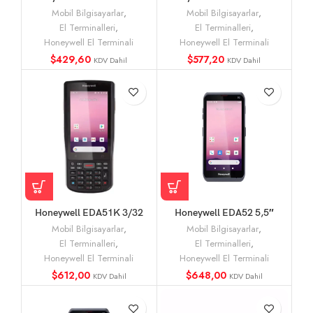
3601 El Terminali
6603 El Terminali
Mobil Bilgisayarlar
,
Mobil Bilgisayarlar
,
El Terminalleri
,
El Terminalleri
,
Honeywell El Terminali
Honeywell El Terminali
$
429,60
$
577,20
KDV Dahil
KDV Dahil
Honeywell EDA51K 3/32
Honeywell EDA52 5,5″
WLAN 5″ El Terminali
WLAN AND11 El Terminali
Mobil Bilgisayarlar
,
Mobil Bilgisayarlar
,
El Terminalleri
,
El Terminalleri
,
Honeywell El Terminali
Honeywell El Terminali
$
612,00
$
648,00
KDV Dahil
KDV Dahil