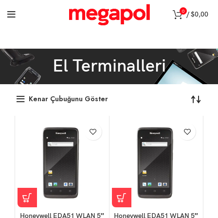
0
/
$
0,00
El Terminalleri
Kenar Çubuğunu Göster
Honeywell EDA51 WLAN 5″
Honeywell EDA51 WLAN 5″